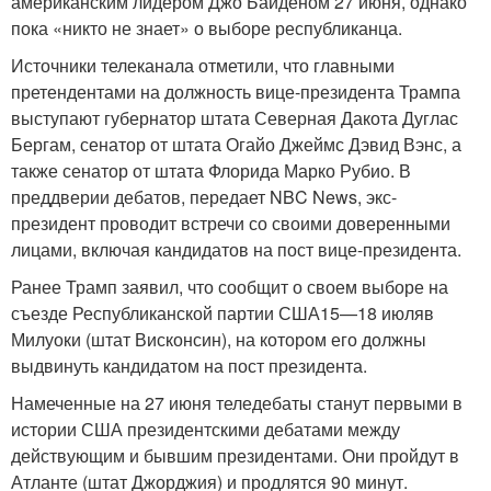
американским лидером Джо Байденом 27 июня, однако
пока «никто не знает» о выборе республиканца.
Источники телеканала отметили, что главными
претендентами на должность вице-президента Трампа
выступают губернатор штата Северная Дакота Дуглас
Бергам, сенатор от штата Огайо Джеймс Дэвид Вэнс, а
также сенатор от штата Флорида Марко Рубио. В
преддверии дебатов, передает NBC News, экс-
президент проводит встречи со своими доверенными
лицами, включая кандидатов на пост вице-президента.
Ранее Трамп заявил, что сообщит о своем выборе на
съезде Республиканской партии США
15—18 июля
в
Милуоки (штат Висконсин), на котором его должны
выдвинуть кандидатом на пост президента.
Намеченные на 27 июня теледебаты станут первыми в
истории США президентскими дебатами между
действующим и бывшим президентами. Они пройдут в
Атланте (штат Джорджия) и продлятся 90 минут.