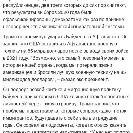
республиканцев, две трети которых до сих пор считают,
что результаты выборов 2020 года были
сфальсифицированы демократами как раз по причине
несовершенств американской избирательной системы.
Трамп не преминул ударить Байдена за Афганистан. Он
заявил, что США оставили в Афганистане военную
технику на 85 млрд долларов после вывода своих войск
в 2021 году. "Возможно, это самый позорный момент в
истории нашей страны, когда мы потеряли жизни
американцев и бросили лучшую военную технику на 85
миллиардов долларов", – сказал экс-президент.
Он подверг резкой критике и миграционную политику
Байдена, при котором в США хлынул поток "непонятных
личностей" через южную границу. Трамп заявил, что
проблемы наркотрафика, которые сопровождают поток
иммигрантов, будут давать о себе знать в грядущие
годы. Он сорвал аплодисменты, когда поклялся казнить
осуждённых за торговлю наркотиками. "У нас нет другого