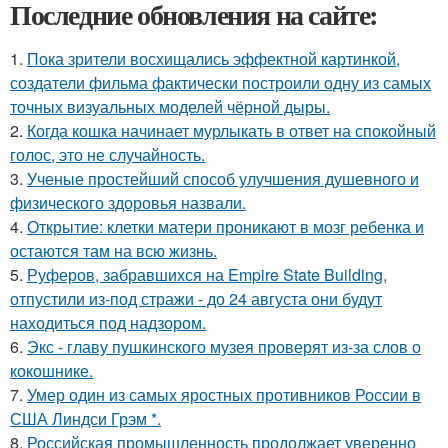
Последние обновления на сайте:
1.
Пока зрители восхищались эффектной картинкой,
создатели фильма фактически построили одну из самых
точных визуальных моделей чёрной дыры.
2.
Когда кошка начинает мурлыкать в ответ на спокойный
голос, это не случайность.
3.
Ученые простейший способ улучшения душевного и
физического здоровья назвали.
4.
Открытие: клетки матери проникают в мозг ребенка и
остаются там на всю жизнь.
5.
Руферов, забравшихся на Empire State Building,
отпустили из-под стражи - до 24 августа они будут
находиться под надзором.
6.
Экс - главу пушкинского музея проверят из-за слов о
кокошнике.
7.
Умер один из самых яростных противников России в
США Линдси Грэм *.
8.
Российская промышленность продолжает уверенно