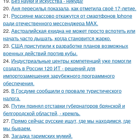
19.
Без науки и искусства - никуда!
20.
Аня пересильд показала, как отметила своё 17-летие.
21.
Россияне массово откажутся от смартфонов Iphone
ради отечественного мессенджера MAX.
22.
Австралийская ехидна не может просто вспотеть или
начать часто дышать, когда становится жарко.
23.
США приступили к разработке планов возможных
военных действий против кубы.
24.
Индустриальные центры компетенций уже помогли
создать в России 120 ИТ - решений для
импортозамещения зарубежного программного
обеспечения.
25.
В Госдуме сообщили о провале туристического
налога.
26.
Путин принял отставки губернаторов брянской и
белгородской областей, - кремль.
27.
Прямо сейчас русские ищут, где мы находимся, где
мы бываем.
28.
Загадка таримских мумий.