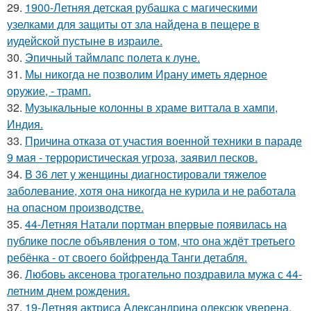
29.
1900-Летняя детская рубашка с магическими
узелками для защиты от зла найдена в пещере в
иудейской пустыне в израиле.
30.
Эпичный таймлапс полета к луне.
31.
Мы никогда не позволим Ирану иметь ядерное
оружие, - трамп.
32.
Музыкальные колонны в храме виттала в хампи,
Индия.
33.
Причина отказа от участия военной техники в параде
9 мая - террористическая угроза, заявил песков.
34.
В 36 лет у женщины диагностировали тяжелое
заболевание, хотя она никогда не курила и не работала
на опасном производстве.
35.
44-Летняя Натали портман впервые появилась на
публике после объявления о том, что она ждёт третьего
ребёнка - от своего бойфренда Танги детабля.
36.
Любовь аксенова трогательно поздравила мужа с 44-
летним днем рождения.
37.
19-Летняя актриса Александрина олексюк уверена,