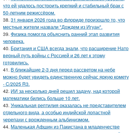
что ей удалось построить крепкий и стабильный брак с
50-летним режиссёром.
38.
31 января 2026 года во флориде произошло то, что
местные жители назвали "Дождем из Игуан".
39.
Физика помогла объяснить ранний этап развития
человека.
40.
Британия и США всегда знали, что расширение Нато
верный путь войны с Россией и 26 лет к этому
готовились.
41.
В ближайшие 2-3 дня перед рассветом на небе
можно будет увидеть единственную сейчас яркую комету
- C/2025 R3.
42.
ИИ за несколько дней решил задачу, над которой
математики бились больше 10 лет.
43.
Уникальная рептилия оказалась не представителем
отдельного вида, а особью индийской лопастной
черепахи с врожденным альбинизмом.
44.
Маленькая Афшин из Пакистана в младенчестве