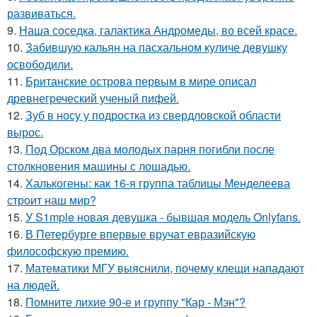
развиваться.
9.
Наша соседка, галактика Андромеды, во всей красе.
10.
Забившую кальян на пасхальном куличе девушку
освободили.
11.
Британские острова первым в мире описал
древнегреческий ученый пифей.
12.
Зуб в носу у подростка из свердловской области
вырос.
13.
Под Орском два молодых парня погибли после
столкновения машины с лошадью.
14.
Халькогены: как 16-я группа таблицы Менделеева
строит наш мир?
15.
У S1mple новая девушка - бывшая модель Onlyfans.
16.
В Петербурге впервые вручат евразийскую
философскую премию.
17.
Математики МГУ выяснили, почему клещи нападают
на людей.
18.
Помните лихие 90-е и группу "Кар - Мэн"?