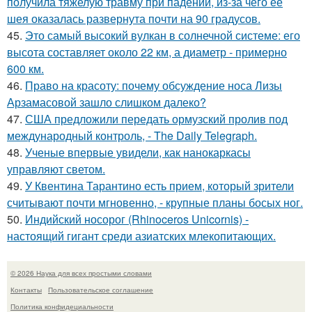
получила тяжелую травму при падении, из-за чего её
шея оказалась развернута почти на 90 градусов.
45.
Это самый высокий вулкан в солнечной системе: его
высота составляет около 22 км, а диаметр - примерно
600 км.
46.
Право на красоту: почему обсуждение носа Лизы
Арзамасовой зашло слишком далеко?
47.
США предложили передать ормузский пролив под
международный контроль, - The Daily Telegraph.
48.
Ученые впервые увидели, как нанокаркасы
управляют светом.
49.
У Квентина Тарантино есть прием, который зрители
считывают почти мгновенно, - крупные планы босых ног.
50.
Индийский носорог (Rhinoceros Unicornis) -
настоящий гигант среди азиатских млекопитающих.
© 2026 Наука для всех простыми словами
Контакты
Пользовательское соглашение
Политика конфидециальности