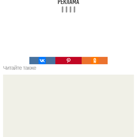
Читайте также
Заговор или случайность? Кто стоит за созданием
коронавируса