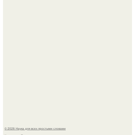
Эти занятия старение мозга замедлили.
Физики существование глюбола - новой формы материи
подтвердили.
© 2026 Наука для всех простыми словами