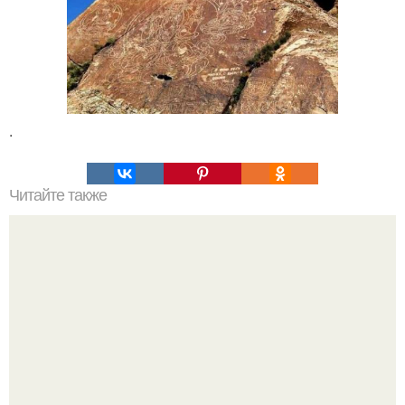
.
Читайте также
Мифические птицы. В мифологии разных стран большое
место занимают образы птиц.