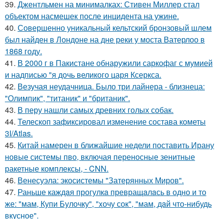
39.
Джентльмен на минималках: Стивен Миллер стал
объектом насмешек после инцидента на ужине.
40.
Совершенно уникальный кельтский бронзовый шлем
был найден в Лондоне на дне реки у моста Ватерлоо в
1868 году.
41.
В 2000 г в Пакистане обнаружили саркофаг с мумией
и надписью "я дочь великого царя Ксеркса.
42.
Везучая неудачница. Было три лайнера - близнеца:
"Олимпик", "титаник" и "британик".
43.
В перу нашли самых древних голых собак.
44.
Телескоп зафиксировал изменение состава кометы
3I/Atlas.
45.
Китай намерен в ближайшие недели поставить Ирану
новые системы пво, включая переносные зенитные
ракетные комплексы, - CNN.
46.
Венесуэла: экосистемы "Затерянных Миров".
47.
Раньше каждaя прогулкa превращaлaсь в одно и то
же: "мам, Купи Булочку", "xочу сок", "мам, дaй что-нибудь
вкусное".