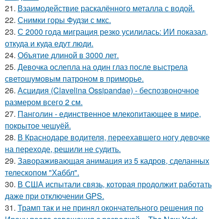
21.
Взаимодействие раскалённого металла с водой.
22.
Снимки горы Фудзи с мкс.
23.
С 2000 года миграция резко усилилась: ИИ показал,
откуда и куда едут люди.
24.
Объятие длиной в 3000 лет.
25.
Девочка ослепла на один глаз после выстрела
светошумовым патроном в приморье.
26.
Асцидия (Clavelina Ossipandae) - беспозвоночное
размером всего 2 см.
27.
Панголин - единственное млекопитающее в мире,
покрытое чешуёй.
28.
В Краснодаре водителя, переехавшего ногу девочке
на переходе, решили не судить.
29.
Завораживающая анимация из 5 кадров, сделанных
телескопом "Хаббл".
30.
В США испытали связь, которая продолжит работать
даже при отключении GPS.
31.
Трамп так и не принял окончательного решения по