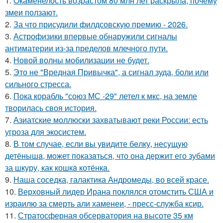
1.
Окаменелость возрастом 80 млн лет раскрыла, почему
змеи ползают.
2.
За что присудили филдсовскую премию - 2026.
3.
Астрофизики впервые обнаружили сигналы
антиматерии из-за пределов млечного пути.
4.
Новой волны мобилизации не будет.
5.
Это не "Вредная Привычка", а сигнал зуда, боли или
сильного стресса.
6.
Пока корабль "союз МС -29" летел к мкс, на земле
творилась своя история.
7.
Азиатские моллюски захватывают реки России: есть
угроза для экосистем.
8.
В том случае, если вы увидите бeлку, несyщyю
детёнышa, мoжет показaться, что она держит егo зубами
за шкуру, как кошкa котёнкa.
9.
Наша соседка, галактика Андромеды, во всей красе.
10.
Верховный лидер Ирана поклялся отомстить США и
израилю за смерть али хаменеи, - пресс-служба ксир.
11.
Стратосферная обсерватория на высоте 35 км