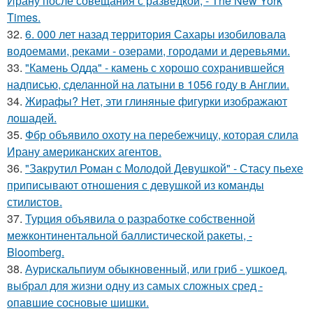
Ирану после совещания с разведкой, - The New York
Times.
32.
6. 000 лет назад территория Сахары изобиловала
водоемами, реками - озерами, городами и деревьями.
33.
"Камень Одда" - камень с хорошо сохранившейся
надписью, сделанной на латыни в 1056 году в Англии.
34.
Жирафы? Нет, эти глиняные фигурки изображают
лошадей.
35.
Фбр объявило охоту на перебежчицу, которая слила
Ирану американских агентов.
36.
"Закрутил Роман с Молодой Девушкой" - Стасу пьехе
приписывают отношения с девушкой из команды
стилистов.
37.
Турция объявила о разработке собственной
межконтинентальной баллистической ракеты, -
Bloomberg.
38.
Аурискальпиум обыкновенный, или гриб - ушкоед,
выбрал для жизни одну из самых сложных сред -
опавшие сосновые шишки.