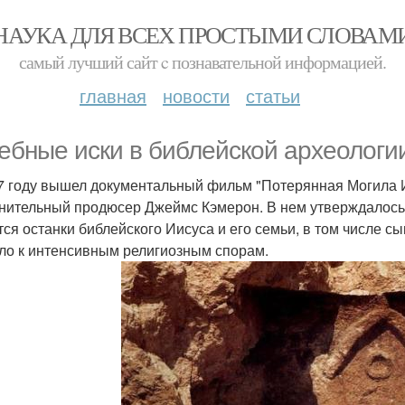
НАУКА ДЛЯ ВСЕХ ПРОСТЫМИ СЛОВАМ
самый лучший сайт c познавательной информацией.
главная
новости
статьи
ебные иски в библейской археологи
7 году вышел документальный фильм "Потерянная Могила 
нительный продюсер Джеймс Кэмерон. В нем утверждалось, 
тся останки библейского Иисуса и его семьи, в том числе с
ло к интенсивным религиозным спорам.