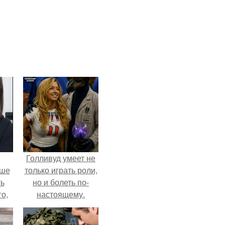
Голливуд умеет не
ьше
только играть роли,
ть
но и болеть по-
го,
настоящему.
али
стом