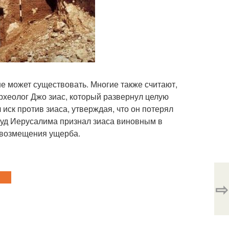
не может существовать. Многие также считают,
археолог Джо зиас, который развернул целую
иск против зиаса, утверждая, что он потерял
 суд Иерусалима признал зиаса виновным в
е возмещения ущерба.
⇨