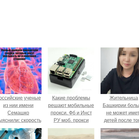
оссийские ученые
Какие проблемы
Жительница
из нии имени
решают мобильные
Башкирии бол
Семашко
прокси. Фб и Инст
не может име
ыяснили: скорость
РУ моб. прокси
детей после то
тарения напрямую
RIP? Вы уехали за
как медики сдел
зависит от
границу или у вас
ей аборт на ше