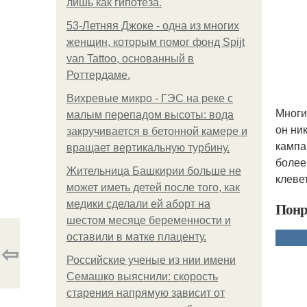
лишь как гипотеза.
53-Летняя Джоке - одна из многих
женщин, которым помог фонд Spijt
van Tattoo, основанный в
Роттердаме.
Вихревые микро - ГЭС на реке с
Многи
малым перепадом высоты: вода
он ни
закручивается в бетонной камере и
кампа
вращает вертикальную турбину.
более
Жительница Башкирии больше не
клеве
может иметь детей после того, как
медики сделали ей аборт на
Понр
шестом месяце беременности и
оставили в матке плаценту.
⇦
Российские ученые из нии имени
Семашко выяснили: скорость
старения напрямую зависит от