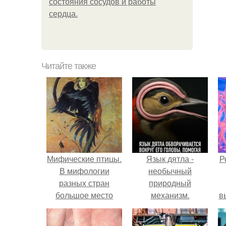
состояния сосудов и работы
сердца.
Читайте также
Мифические птицы.
Язык дятла -
Р
В мифологии
необычный
разных стран
природный
большое место
механизм.
в
занимают образы
с
птиц.