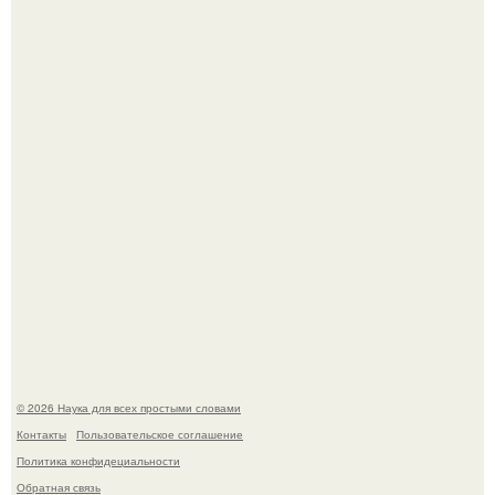
Голливуд умеет не только играть роли, но и болеть по-
настоящему.
В Пскове археологи 800-летнее височное кольцо с
Балкан нашли.
© 2026 Наука для всех простыми словами
Контакты
Пользовательское соглашение
Политика конфидециальности
Обратная связь