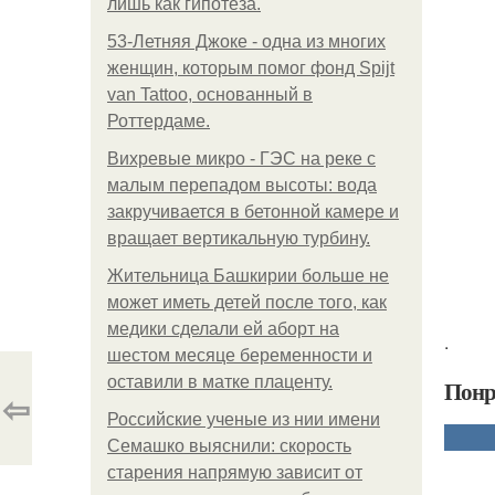
лишь как гипотеза.
53-Летняя Джоке - одна из многих
женщин, которым помог фонд Spijt
van Tattoo, основанный в
Роттердаме.
Вихревые микро - ГЭС на реке с
малым перепадом высоты: вода
закручивается в бетонной камере и
вращает вертикальную турбину.
Жительница Башкирии больше не
может иметь детей после того, как
медики сделали ей аборт на
.
шестом месяце беременности и
оставили в матке плаценту.
Понр
⇦
Российские ученые из нии имени
Семашко выяснили: скорость
старения напрямую зависит от