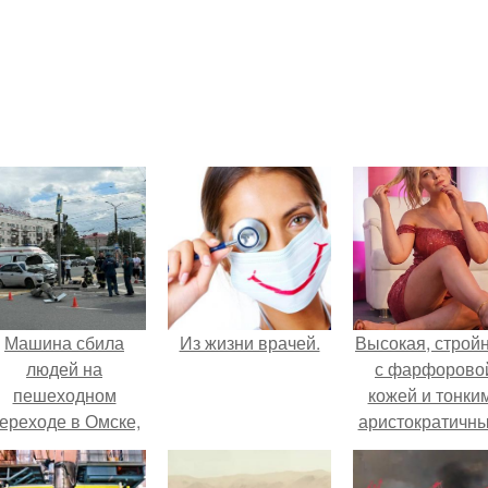
Машина сбила
Из жизни врачей.
Высокая, стройн
людей на
с фарфорово
пешеходном
кожей и тонки
ереходе в Омске,
аристократичн
пострадали 8
чертами, эль
человек.
выглядит так, б