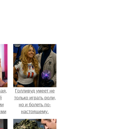
ая,
Голливуд умеет не
й
только играть роли,
ми
но и болеть по-
ыми
настоящему.
удто