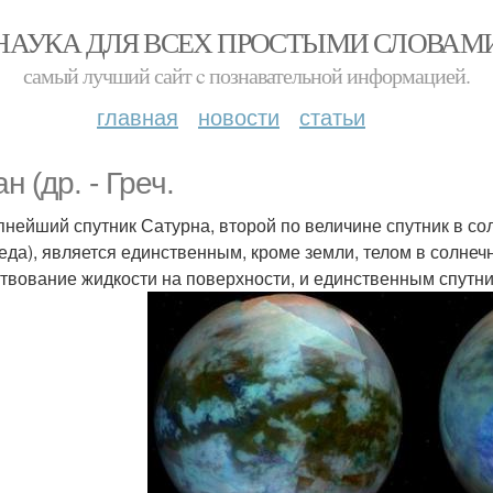
НАУКА ДЛЯ ВСЕХ ПРОСТЫМИ СЛОВАМ
самый лучший сайт c познавательной информацией.
главная
новости
статьи
н (др. - Греч.
рупнейший спутник Сатурна, второй по величине спутник в с
еда), является единственным, кроме земли, телом в солнечн
твование жидкости на поверхности, и единственным спут