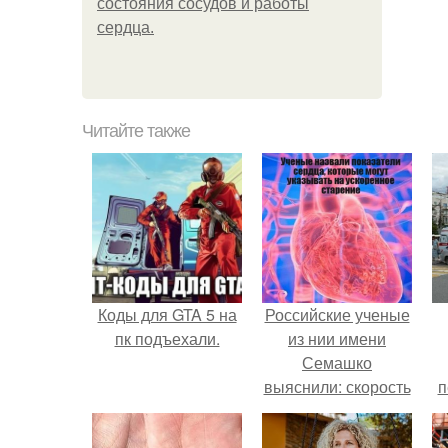
состояния сосудов и работы
сердца.
Читайте также
Коды для GTA 5 на
Российские ученые
пк подъехали.
из нии имени
Семашко
выяснили: скорость
п
старения напрямую
зависит от