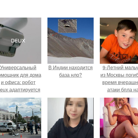
Универсальный
В Индии находится
9-Лeтний мaль
омощник для дома
база нло?
из Москвы погиб
и офиса: робот
время вчераш
eux адаптируется
атаки бпла н
 разным задачам.
пляже под
Геленджиком