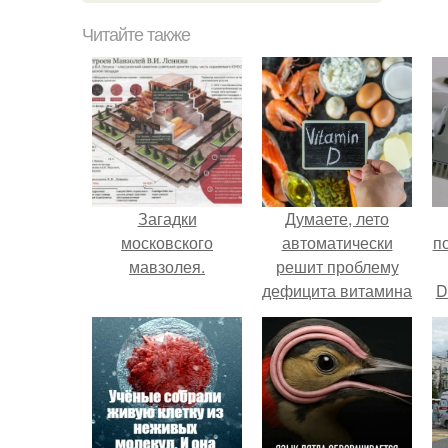
Читайте также
Загадки
Думаете, лето
московского
автоматически
п
мавзолея.
решит проблему
дефицита витамина
D
D?
к