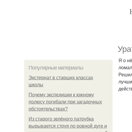
Ура
Я о н
ломал
Популярные материалы
Решил
Экстернат в старших классах
лучши
школы
действ
Почему экспедиции к южному
полюсу погибали при загадочных
обстоятельствах?
Из старого зелёного патрубка
вырывается струя по ровной дуге и