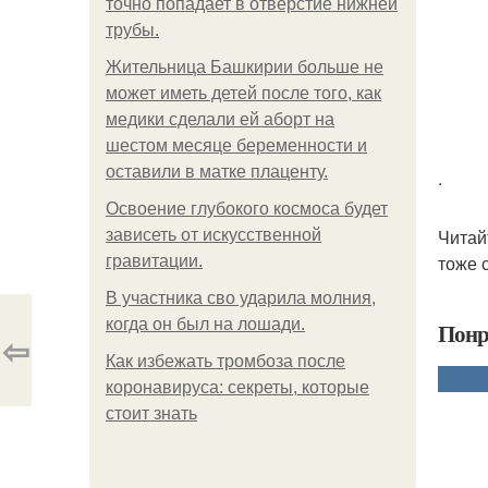
точно попадает в отверстие нижней
трубы.
Жительница Башкирии больше не
может иметь детей после того, как
медики сделали ей аборт на
шестом месяце беременности и
оставили в матке плаценту.
.
Освоение глубокого космоса будет
Читай
зависеть от искусственной
тоже 
гравитации.
В участника сво ударила молния,
когда он был на лошади.
Понр
⇦
Как избежать тромбоза после
коронавируса: секреты, которые
стоит знать