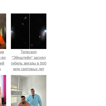
чик
Телескоп
 во
"Эйнштейн" заснял
ней
гибель звезды в 500
а
млн световых лет
от земли.
.