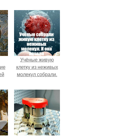
Учёные живую
кие
клетку из неживых
ей
молекул собрали.
.