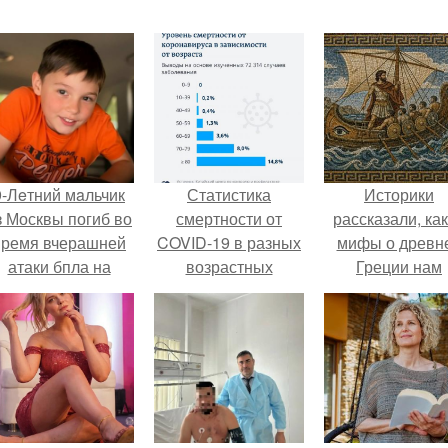
9-Лeтний мaльчик
Статистика
Историки
з Москвы погиб во
смертности от
рассказали, ка
время вчерашней
COVID-19 в разных
мифы о древн
атаки бпла на
возрастных
Греции нам
пляже под
группах: что нужно
навязало кино
Геленджиком.
знать