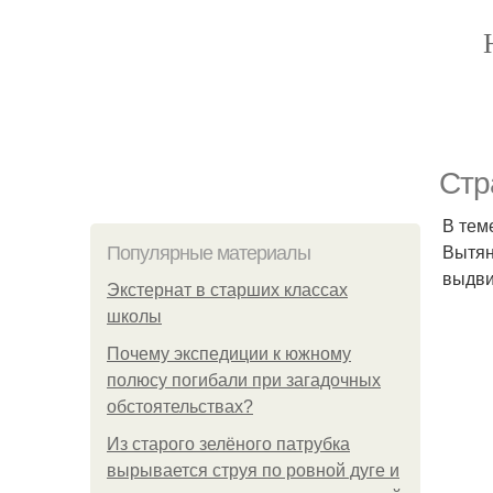
Стр
В тем
Вытян
Популярные материалы
выдви
Экстернат в старших классах
школы
Почему экспедиции к южному
полюсу погибали при загадочных
обстоятельствах?
Из старого зелёного патрубка
вырывается струя по ровной дуге и