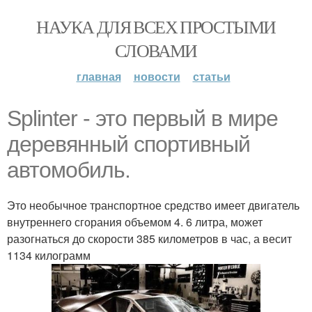
НАУКА ДЛЯ ВСЕХ ПРОСТЫМИ
СЛОВАМИ
главная
новости
статьи
Splinter - это первый в мире
деревянный спортивный
автомобиль.
Это необычное транспортное средство имеет двигатель
внутреннего сгорания объемом 4. 6 литра, может
разогнаться до скорости 385 километров в час, а весит
1134 килограмм