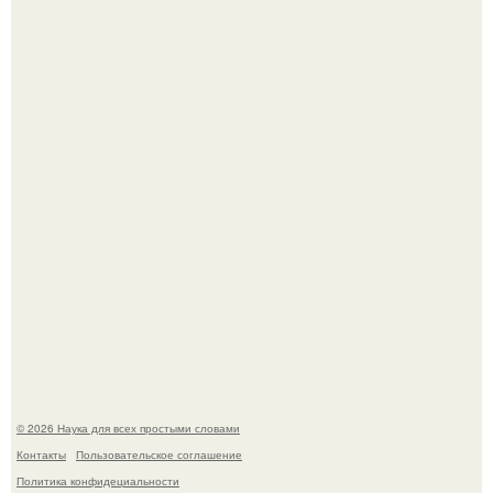
В Пскове археологи 800-летнее височное кольцо с
Балкан нашли.
Эти занятия старение мозга замедлили.
© 2026 Наука для всех простыми словами
Контакты
Пользовательское соглашение
Политика конфидециальности