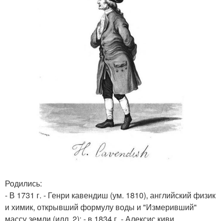
Родились:
- В 1731 г. - Генри кавендиш (ум. 1810), английский физик
и химик, открывший формулу воды и "Измеривший"
массу земли (илл. 2); - в 1834 г. - Алексис киви