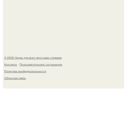
Голливуд умеет не только играть роли, но и болеть по-
настоящему.
© 2026 Наука для всех простыми словами
Контакты
Пользовательское соглашение
Политика конфидециальности
Обратная связь