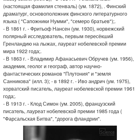
(настоящая фамилия стенваль) (ум. 1872), . Финский
драматург, основоположник финского литературного
языка ( "Сапожники Нумми", "семеро братьев");.
- В 1861 г. - Фритьоф Нансен (ум. 1930), норвежский
полярный исследователь, первым пересёкший
Гренландию на лыжах, лауреат нобелевской премии
мира 1922 года;.
- В 1863 г. - Владимир Афанасьевич Обручев (ум. 1956),
академик, геолог и географ, автор научно-
фантастических романов "Плутония" и "земля
Санникова" (илл. 3); - в 1892 г. - Иво андрич (ум. 1975),
хорватский писатель, лауреат нобелевской премии 1961
года;.
- В 1913 г. - Клод Симон (ум. 2005), французский
писатель, лауреат нобелевской премии 1985 года (
"Фарсальская Битва", "дорога фландрии".