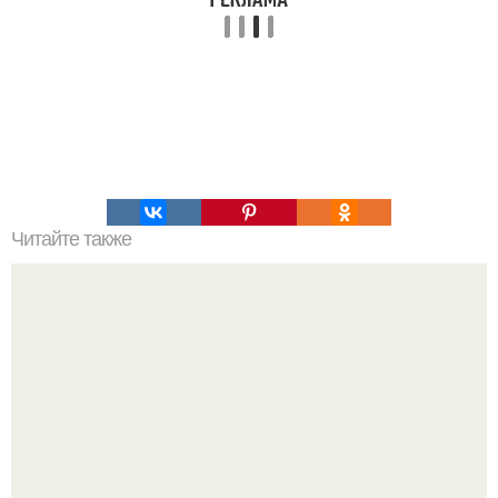
Читайте также
Титанобоа - вымерший вид змей.