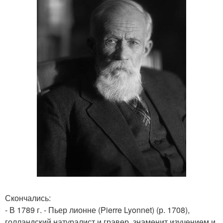
Скончались:
- В 1789 г. - Пьер лионне (Pierre Lyonnet) (р. 1708),
голландский натуралист и гравер, знаменит изучением и