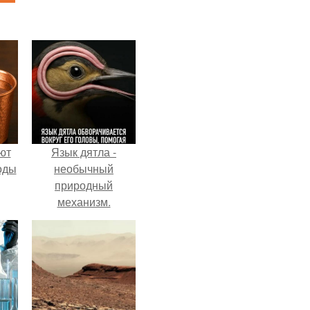
ют
Язык дятла -
оды
необычный
природный
механизм.