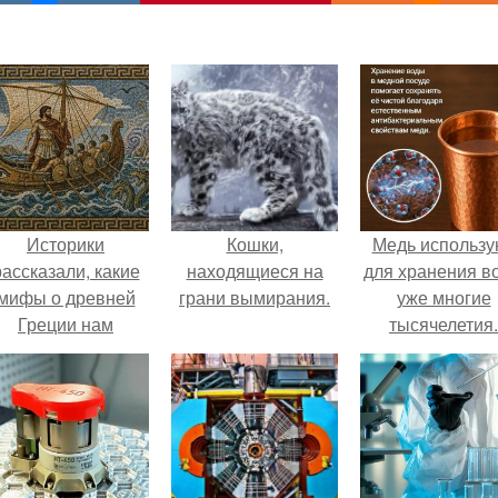
Историки
Кошки,
Медь использу
рассказали, какие
находящиеся на
для хранения в
мифы о древней
грани вымирания.
уже многие
Греции нам
тысячелетия.
навязало кино.