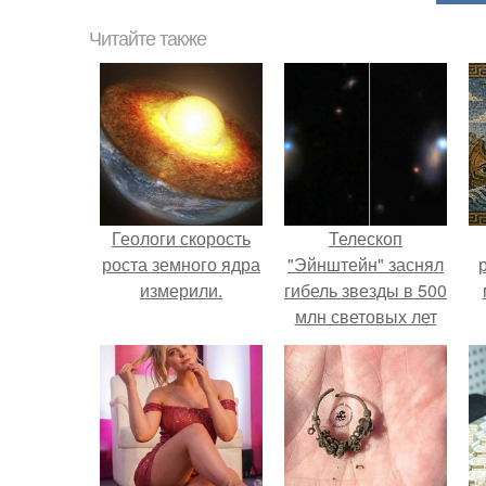
Читайте также
Геологи скорость
Телескоп
роста земного ядра
"Эйнштейн" заснял
измерили.
гибель звезды в 500
млн световых лет
от земли.