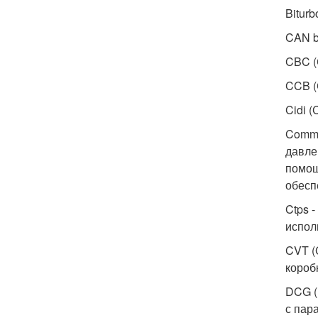
Bitur
CAN b
CBC (
CCB (
Cidi (
Commo
давле
помощ
обесп
Ctps 
испол
CVT (
короб
DCG (
с пар