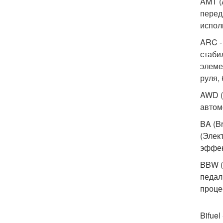
AMT (
перед
испол
ARC -
стаби
элеме
руля,
AWD (
автом
BA (B
(Элек
эффек
BBW (
педал
проце
Bifue