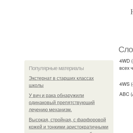
Сло
4WD (
всех 
Популярные материалы
Экстернат в старших классах
4WS (
школы
ABC (
У вич и рака обнаружили
одинаковый препятствующий
лечению механизм.
Высокая, стройная, с фарфоровой
кожей и тонкими аристократичными