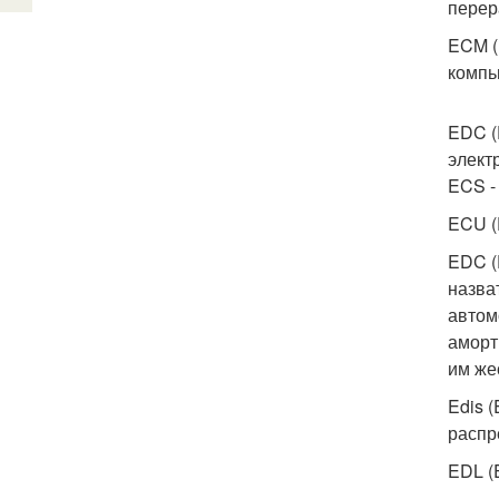
перер
ECM (
компь
EDC (
элект
ECS -
ECU (E
EDC (
назва
автом
аморт
им же
Edis (
распр
EDL (