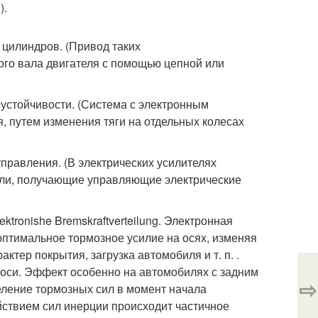
).
 цилиндров. (Привод таких
ого вала двигателя с помощью цепной или
я устойчивости. (Система с электронным
 путем изменения тяги на отдельных колесах
о управления. (В электрических усилителях
ели, получающие управляющие электрические
lektronishe Bremskraftverteilung. Электронная
птимальное тормозное усилие на осях, изменяя
ктер покрытия, загрузка автомобиля и т. п. .
 оси. Эффект особенно на автомобилях с задним
⇨
еление тормозных сил в момент начала
йствием сил инерции происходит частичное