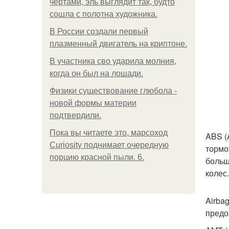
чертами, эль выглядит так, будто
сошла с полотна художника.
В России создали первый
плазменный двигатель на криптоне.
В участника сво ударила молния,
когда он был на лошади.
Физики существование глюбола -
новой формы материи
подтвердили.
Пока вы читаете это, марсоход
ABS (
Curiosity поднимает очередную
тормо
порцию красной пыли. 6.
больш
колес.
Airba
предо