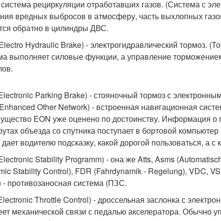
 система рециркуляции отработавших газов. (Система с эл
ния вредных выбросов в атмосферу, часть выхлопных газо
тся обратно в цилиндры ДВС.
Electro Hydraulic Brake) - электрогидравлический тормоз. (
ма выполняет силовые функции, а управление торможение
лов.
Electronic Parking Brake) - стояночный тормоз с электронн
Enhanced Other Network) - встроенная навигационная систем
ущество EON уже оценено по достоинству. Информация о пр
утах объезда со спутника поступает в бортовой компьюте
е дает водителю подсказку, какой дорогой пользоваться, а с 
lectronic Stability Programm) - она же Atts, Asms (Automatis
ic Stability Control), FDR (Fahrdynamik - Regelung), VDC, VSC 
t) - противозаносная система (ПЗС.
lectronic Throttle Control) - дроссельная заслонка с элект
еет механической связи с педалью акселератора. Обычно у