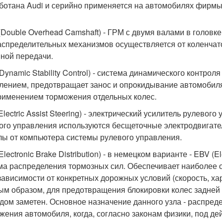
ботана Audi и серийно применяется на автомобилях фирмы
(Double Overhead Camshaft) - ГРМ с двумя валами в головке
аспределительных механизмов осуществляется от коленчат
ной передачи.
Dynamic Stability Control) - система динамического контрол
лением, предотвращает занос и опрокидывание автомобиля,
рименением торможения отдельных колес.
lectric Assist Steering) - электрический усилитель рулевог
ого управления используются бесщеточные электродвигат
лы от компьютера системы рулевого управления.
lectronic Brake Distribution) - в немецком варианте - EBV (E
ма распределения тормозных сил. Обеспечивает наиболее о
 зависимости от конкретных дорожных условий (скорость, хара
ым образом, для предотвращения блокировки колес задней
дом заметен. Основное назначение данного узла - распред
жения автомобиля, когда, согласно законам физики, под де