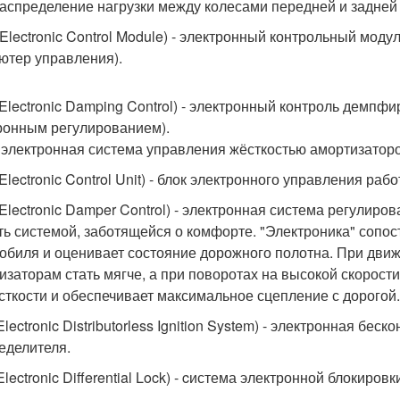
аспределение нагрузки между колесами передней и задней 
Electronic Control Module) - электронный контрольный моду
ютер управления).
Electronic Damping Control) - электронный контроль демпф
ронным регулированием).
 электронная система управления жёсткостью амортизаторо
lectronic Control Unit) - блок электронного управления рабо
Electronic Damper Control) - электронная система регулиро
ть системой, заботящейся о комфорте. "Электроника" сопос
обиля и оценивает состояние дорожного полотна. При дви
изаторам стать мягче, а при поворотах на высокой скорост
сткости и обеспечивает максимальное сцепление с дорогой.
Electronic Distributorless Ignition System) - электронная бе
еделителя.
Electronic Differential Lock) - cистема электронной блокиро