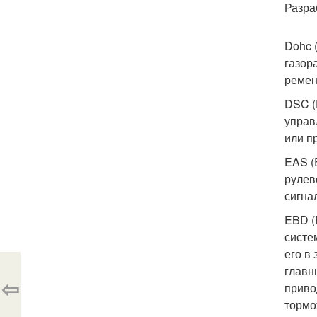
Разра
Dohc 
газор
ремен
DSC (
управ
или п
EAS (E
рулев
сигна
EBD (E
систе
его в
главн
⇦
приво
тормо