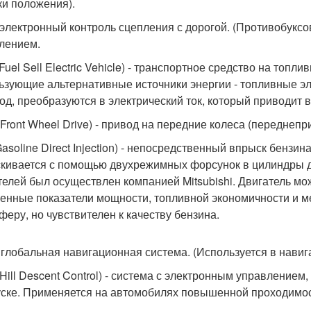
ки положения).
 электронный контроль сцепления с дорогой. (Противобуксо
лением.
(Fuel Sell Electric Vehicle) - транспортное средство на топ
ьзующие альтернативные источники энергии - топливные эл
од, преобразуются в электрический ток, который приводит 
Front Wheel Drive) - привод на передние колеса (переднеп
Gasoline Direct Injection) - непосредственный впрыск бензи
кивается с помощью двухрежимных форсунок в цилиндры д
телей был осуществлен компанией Mitsubishi. Двигатель мо
енные показатели мощности, топливной экономичности и 
феру, но чувствителен к качеству бензина.
 глобальная навигационная система. (Используется в нав
Hill Descent Control) - система с электронным управление
уске. Применяется на автомобилях повышенной проходимос