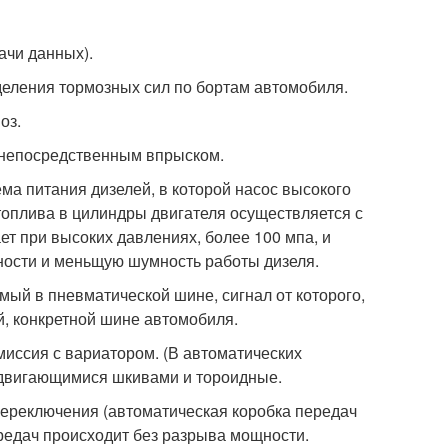
ачи данных).
еделения тормозных сил по бортам автомобиля.
оз.
ь с непосредственным впрыском.
ема питания дизелей, в которой насос высокого
 топлива в цилиндры двигателя осуществляется с
т при высоких давлениях, более 100 мпа, и
ности и меньщую шумность работы дизеля.
емый в пневматической шине, сигнал от которого,
, конкретной шине автомобиля.
нсмиссия с вариатором. (В автоматических
здвигающимися шкивами и тороидные.
 переключения (автоматическая коробка передач
едач происходит без разрыва мощности.