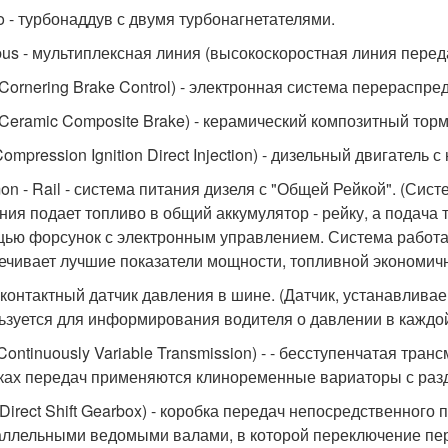
bo - турбонаддув с двумя турбонагнетателями.
us - мультиплексная линия (высокоскоростная линия перед
Cornering Brake Control) - электронная система перераспр
Ceramic Composite Brake) - керамический композитный торм
Compression Ignition Direct Injection) - дизельный двигател
n - Rail - система питания дизеля с "Общей Рейкой". (Сист
ния подает топливо в общий аккумулятор - рейку, а подача
ью форсунок с электронным управлением. Система работае
ечивает лучшие показатели мощности, топливной экономич
- контактный датчик давления в шине. (Датчик, устанавлива
ьзуется для информирования водителя о давлении в каждой
Continuously Variable Transmission) - - бесступенчатая тра
ках передач применяются клиноременные вариаторы с ра
Direct Shift Gearbox) - коробка передач непосредственного
аллельными ведомыми валами, в которой переключение пер