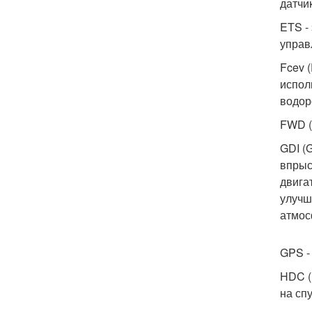
датчи
ETS -
управ
Fcev 
испол
водор
FWD (
GDI (
впрыс
двига
улучш
атмос
GPS -
HDC (
на сп