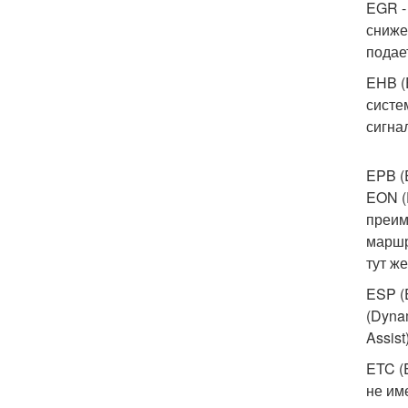
EGR -
сниже
подае
EHB (
систе
сигна
EPB (
EON (
преим
маршр
тут ж
ESP (E
(Dynam
Assis
ETC (E
не им