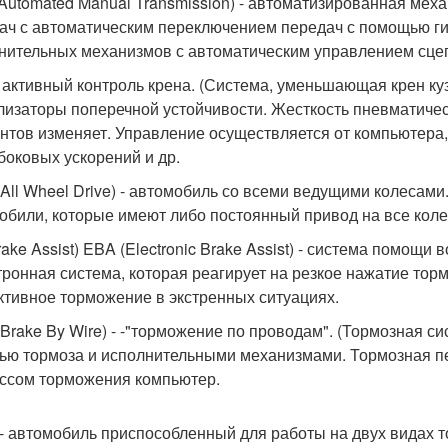
Automated Manual Transmission) - автоматизированная мех
ач с автоматическим переключением передач с помощью ги
нительных механизмов с автоматическим управлением сце
 активный контроль крена. (Система, уменьшающая крен ку
лизаторы поперечной устойчивости. Жесткость пневматичес
нтов изменяет. Управление осуществляется от компьютера,
 боковых ускорений и др.
All Wheel Drive) - автомобиль со всеми ведущими колесами
обили, которые имеют либо постоянный привод на все коле
rake Assist) EBA (Electronic Brake Assist) - система помощ
тронная система, которая реагирует на резкое нажатие тор
тивное торможение в экстренных ситуациях.
Brake By Wire) - -"торможение по проводам". (Тормозная си
ью тормоза и исполнительными механизмами. Тормозная пе
ссом торможения компьютер.
l - автомобиль приспособленный для работы на двух видах т