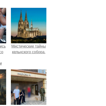
ись
Мистические тайны
со
кельнского собора.
и
всё
о
ган