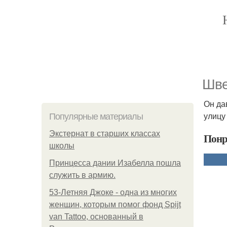
Шве
Он да
улицу
Популярные материалы
Экстернат в старших классах
Понр
школы
Принцесса дании Изабелла пошла
служить в армию.
53-Летняя Джоке - одна из многих
женщин, которым помог фонд Spijt
van Tattoo, основанный в