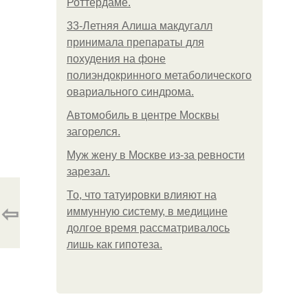
Роттердаме.
33-Летняя Алиша макдугалл
принимала препараты для
похудения на фоне
полиэндокринного метаболического
овариального синдрома.
Автомобиль в центре Москвы
загорелся.
Mуж жену в Москве из-за ревности
зарезал.
То, что татуировки влияют на
⇦
иммунную систему, в медицине
долгое время рассматривалось
лишь как гипотеза.