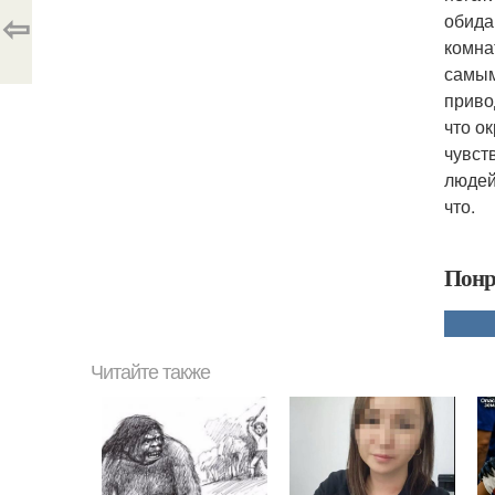
⇦
обида
комна
самым
приво
что о
чувст
людей
что.
Понр
Читайте также