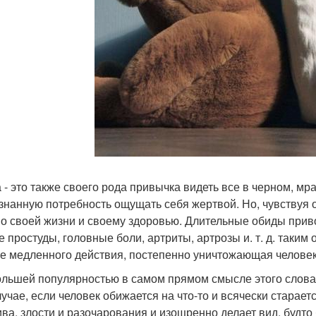
 - это также своего рода привычка видеть все в черном, мр
знанную потребность ощущать себя жертвой. Но, чувствуя о
о своей жизни и своему здоровью. Длительные обиды привод
 простуды, головные боли, артриты, артрозы и. т. д. таким 
е медленного действия, постепенно уничтожающая человек
льшей популярностью в самом прямом смысле этого слова 
лучае, если человек обижается на что-то и всячески старает
ива, злости и разочарования и изощренно делает вид, будто