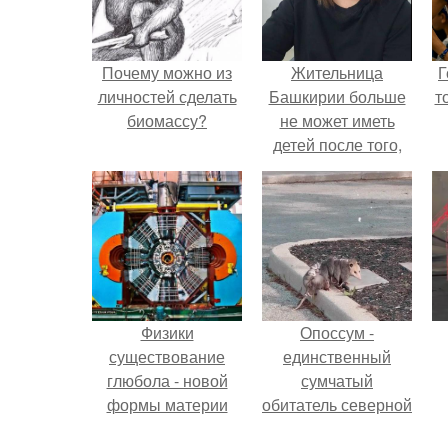
Почему можно из
Жительница
Г
личностей сделать
Башкирии больше
т
биомассу?
не может иметь
детей после того,
как медики сделали
ей аборт на шестом
месяце
беременности и
оставили в матке
плаценту.
Физики
Опоссум -
существование
единственный
глюбола - новой
сумчатый
формы материи
обитатель северной
подтвердили.
америки.