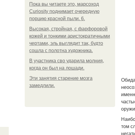
Пока вы читаете это, марсоход
Curiosity поднимает очередную
порцию красной пыли. 6.
Высокая, стройная, с фарфоровой
кожей и тонкими аристократичными
чертами, эль выглядит так, будто
сошла с полотна художника.
В участника сво ударила молния,
когда он был на лошади.
Эти занятия старение мозга
Обида
замедлили.
неосо
именн
частые
оружи
Наибо
том с
негат