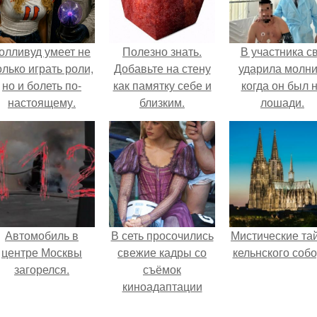
олливуд умеет не
Полезно знать.
В участника с
олько играть роли,
Добавьте на стену
ударила молни
но и болеть по-
как памятку себе и
когда он был 
настоящему.
близким.
лошади.
Автомобиль в
В сеть просочились
Мистические та
центре Москвы
свежие кадры со
кельнского собо
загорелся.
съёмок
киноадаптации
"Рапунцель", и всё