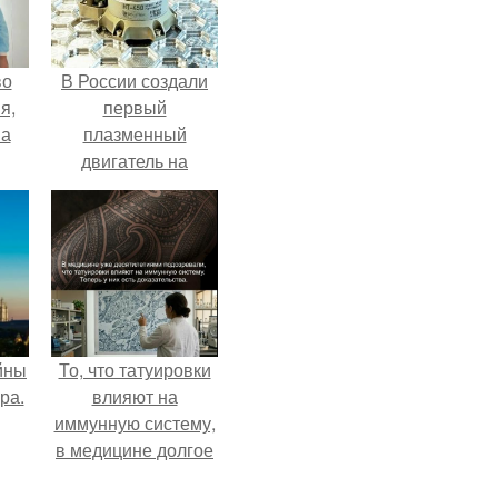
во
В России создали
я,
первый
на
плазменный
двигатель на
криптоне.
йны
То, что татуировки
ра.
влияют на
иммунную систему,
в медицине долгое
время