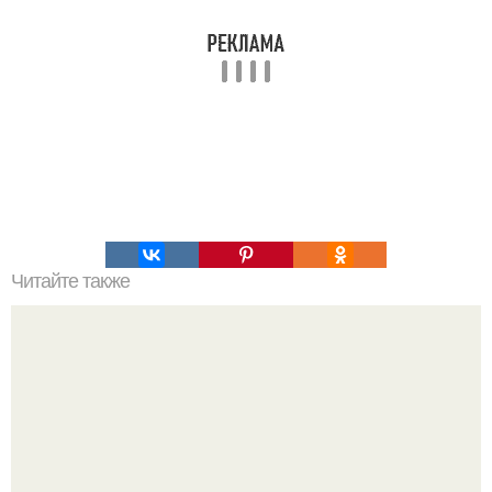
Читайте также
Мифические птицы. В мифологии разных стран большое