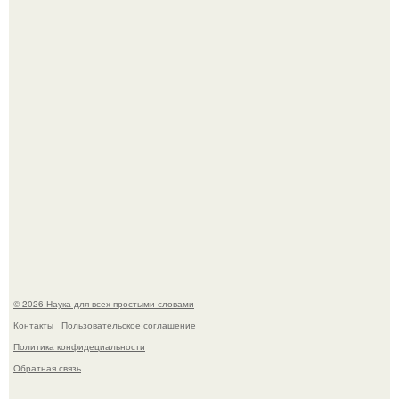
У вич и рака обнаружили одинаковый препятствующий
лечению механизм.
Пока вы читаете это, марсоход Curiosity поднимает
очередную порцию красной пыли. 6.
© 2026 Наука для всех простыми словами
Контакты
Пользовательское соглашение
Политика конфидециальности
Обратная связь