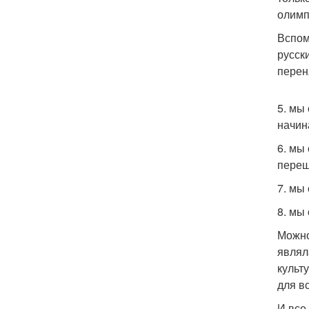
олимп
Вспом
русск
перен
5. мы
начин
6. мы
переш
7. мы
8. мы
Можно
являл
культ
для в
И все