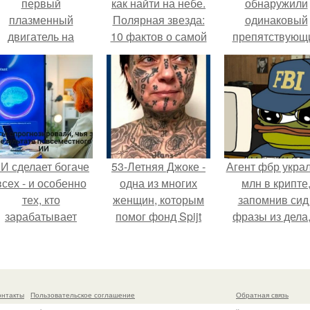
первый
как найти на небе.
обнаружили
плазменный
Полярная звезда:
одинаковый
двигатель на
10 фактов о самой
препятствующ
криптоне.
известной звезде
лечению механи
ночного неба.
И сделает богаче
53-Летняя Джоке -
Агент фбр украл
всех - и особенно
одна из многих
млн в крипте
тех, кто
женщин, которым
запомнив сид 
зарабатывает
помог фонд Spijt
фразы из дела,
меньше всего.
van Tattoo,
советовался 
основанный в
Chatgpt, как и
Роттердаме.
потратить.
онтакты
Пользовательское соглашение
Обратная связь