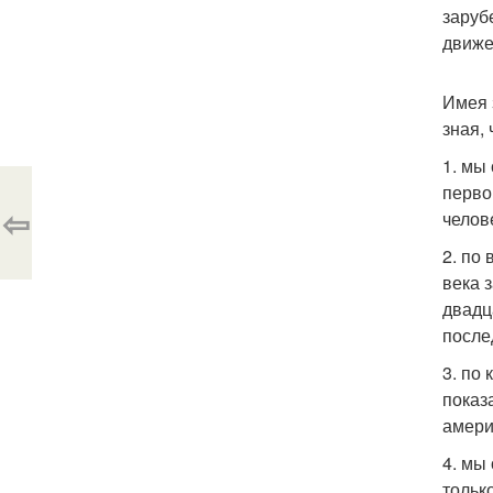
заруб
движе
Имея 
зная,
1. мы
перво
⇦
челов
2. по
века 
двадц
после
3. по
показ
амери
4. мы
тольк