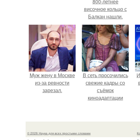
800-летнее
височное кольцо с
Балкан нашли.
Mуж жену в Москве
В сеть просочились
И
из-за ревности
свежие кадры со
зарезал.
съёмок
киноадаптации
"Рапунцель", и всё
внимание
моментально
оказалось
© 2026 Наука для всех простыми словами
К
приковано к Тиган