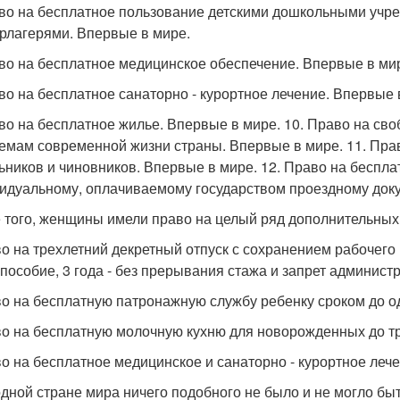
аво на бесплатное пользование детскими дошкольными учре
рлагерями. Впервые в мире.
аво на бесплатное медицинское обеспечение. Впервые в ми
аво на бесплатное санаторно - курортное лечение. Впервые 
аво на бесплатное жилье. Впервые в мире. 10. Право на св
емам современной жизни страны. Впервые в мире. 11. Прав
ьников и чиновников. Впервые в мире. 12. Право на беспла
идуальному, оплачиваемому государством проездному доку
 того, женщины имели право на целый ряд дополнительных 
во на трехлетний декретный отпуск с сохранением рабочего 
- пособие, 3 года - без прерывания стажа и запрет админист
во на бесплатную патронажную службу ребенку сроком до од
во на бесплатную молочную кухню для новорожденных до тре
во на бесплатное медицинское и санаторно - курортное леч
одной стране мира ничего подобного не было и не могло быт