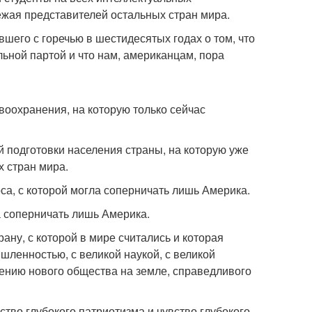
ежая представителей остальных стран мира.
шего с горечью в шестидесятых годах о том, что
ьной партой и что нам, американцам, пора
воохранения, на которую только сейчас
й подготовки населения страны, на которую уже
 стран мира.
са, с которой могла соперничать лишь Америка.
а соперничать лишь Америка.
ану, с которой в мире считались и которая
шленностью, с великой наукой, с великой
оению нового общества на земле, справедливого
ство глубокого патриотизма и чувство глубокого