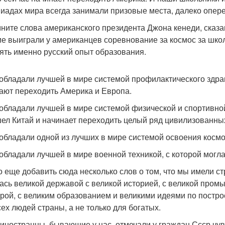
иадах мира всегда занимали призовые места, далеко опер
ните слова американского президента Джона кенеди, сказав
ие выиграли у американцев соревнование за космос за школ
ять именно русский опыт образования.
 обладали лучшей в мире системой профилактического здра
ают переходить Америка и Европа.
 обладали лучшей в мире системой физической и спортивно
ел Китай и начинает переходить целый ряд цивилизованных
 обладали одной из лучших в мире системой освоения космо
 обладали лучшей в мире военной техникой, с которой могл
 еще добавить сюда несколько слов о том, что мы имели стр
ась великой державой с великой историей, с великой промы
урой, с великим образованием и великими идеями по постр
сех людей страны, а не только для богатых.
 иностранцы, бывающие у нас, отмечали у граждан Ссср чув