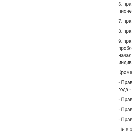
6. пр
пионе
7. пр
8. пр
9. пр
пробл
начал
индив
Кроме
- Пра
года 
- Пра
- Пра
- Пра
Ни в 