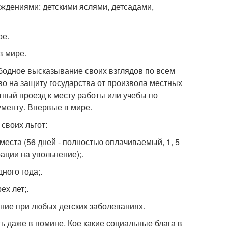
ждениями: детскими яслями, детсадами,
ре.
в мире.
ободное высказывание своих взглядов по всем
о на защиту государства от произвола местных
тный проезд к месту работы или учебы по
менту. Впервые в мире.
своих льгот:
места (56 дней - полностью оплачиваемый, 1, 5
рации на увольнение);.
ного года;.
х лет;.
ение при любых детских заболеваниях.
ь даже в помине. Кое какие социальные блага в