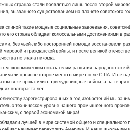
ежных странах стали появляться лишь после второй мирово
ния, вызванного существованием на планете советского гос
за спиной такие мощные социальные завоевания, советский
 что его страна обладает колоссальными достижениями в раз
 сами, без чьей-либо посторонней помощи восстановили ра
й мировой и гражданской войны, и после великой отечестве
ечества не знала никогда.
 всем экономическим показателям развития народного хозя
занимали прочное второе место в мире после США. И не над
атом веке прокатились три чудовищные войны, а на терри
дних полтораста лет.
 количеству зарегистрированных в год изобретений мы зани
атель о техническом уровне нашего промышленного произво
канским, с первой экономикой мира!
 обладали лучшей в мире системой общего и специального 
о сейчас начинает переходить Америка. И наши школьники и