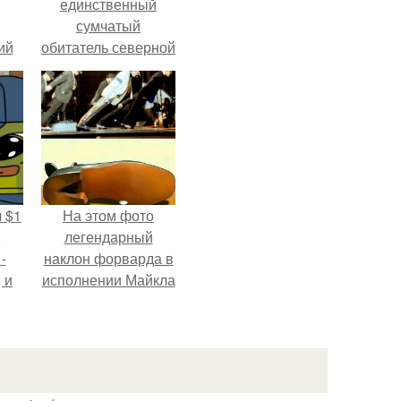
единственный
сумчатый
ий
обитатель северной
зм.
америки.
 $1
На этом фото
,
легендарный
-
наклон форварда в
 и
исполнении Майкла
с
Джексона и его
х
танцоров,
бросающий вызов
возможностям
человеческого тела.