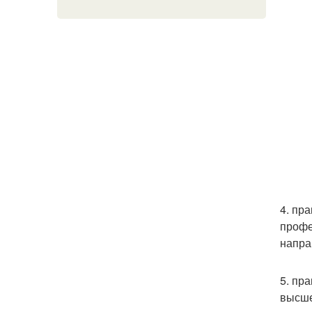
4. пр
профе
напра
5. пр
высше