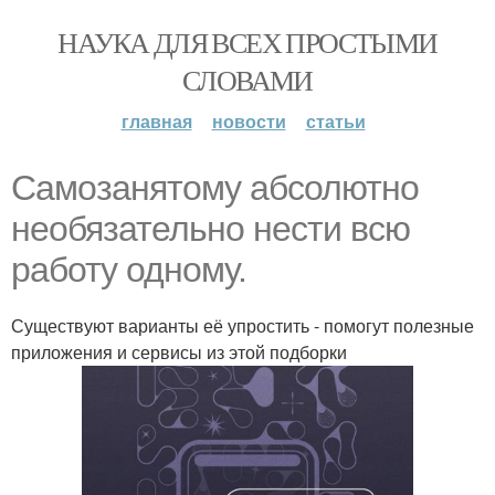
НАУКА ДЛЯ ВСЕХ ПРОСТЫМИ
СЛОВАМИ
главная
новости
статьи
Самозанятому абсолютно
необязательно нести всю
работу одному.
Существуют варианты её упростить - помогут полезные
приложения и сервисы из этой подборки