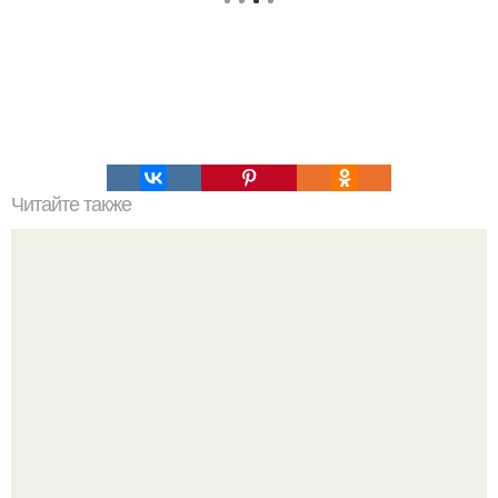
Читайте также
В США на миллиардера Леона блэка подали иск об
изнасиловании девушки с синдромом дауна.