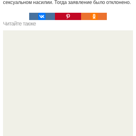
сексуальном насилии. Тогда заявление было отклонено.
Читайте также
Ученики в Малайзии выиграли суд против учителя -
прогульщика.