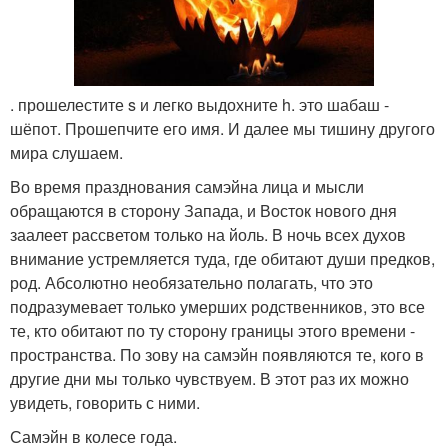
. прошелестите s и легко выдохните h. это шабаш -
шёпот. Прошепчите его имя. И далее мы тишину другого
мира слушаем.
Во время празднования самэйна лица и мысли
обращаются в сторону Запада, и Восток нового дня
заалеет рассветом только на йоль. В ночь всех духов
внимание устремляется туда, где обитают души предков,
род. Абсолютно необязательно полагать, что это
подразумевает только умерших родственников, это все
те, кто обитают по ту сторону границы этого времени -
пространства. По зову на самэйн появляются те, кого в
другие дни мы только чувствуем. В этот раз их можно
увидеть, говорить с ними.
Самэйн в колесе года.