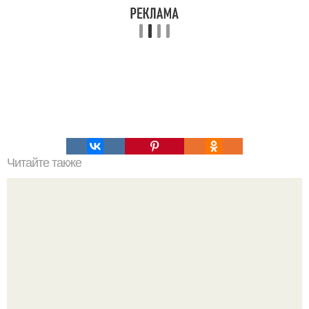
Читайте также
Стив джобс: 6 упражнений для тренировки мозга.