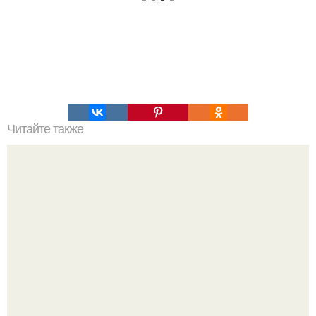
Читайте также
Философия Толстого. Философские идеи в творчестве Л.
Н. Толстого.