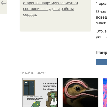
⇦
"горе
старения напрямую зависит от
состояния сосудов и работы
О чем 
сердца.
повед
знали
Это, 
данным
Понр
Читайте также