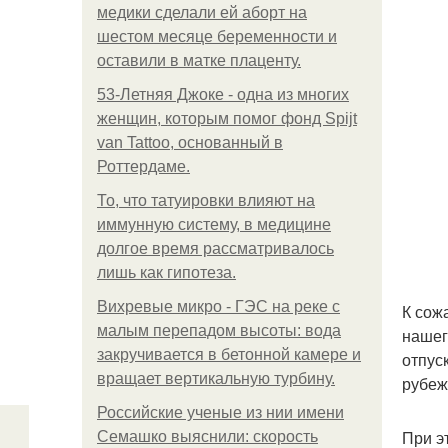
медики сделали ей аборт на
шестом месяце беременности и
оставили в матке плаценту.
53-Летняя Джоке - одна из многих
женщин, которым помог фонд Spijt
van Tattoo, основанный в
Роттердаме.
То, что татуировки влияют на
иммунную систему, в медицине
долгое время рассматривалось
лишь как гипотеза.
Вихревые микро - ГЭС на реке с
К сож
малым перепадом высоты: вода
нашег
закручивается в бетонной камере и
отпус
вращает вертикальную турбину.
рубеж 
Российские ученые из нии имени
При э
Семашко выяснили: скорость