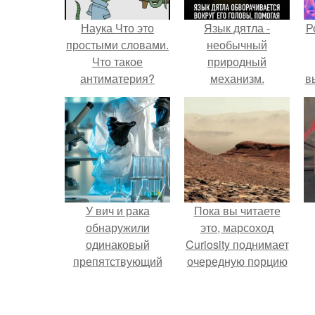
Наука Что это
Язык дятла -
Р
простыми словами.
необычный
Что такое
природный
антиматерия?
механизм.
в
с
с
У вич и рака
Пока вы читаете
обнаружили
это, марсоход
одинаковый
Curiosity поднимает
препятствующий
очередную порцию
лечению механизм.
красной пыли. 6.