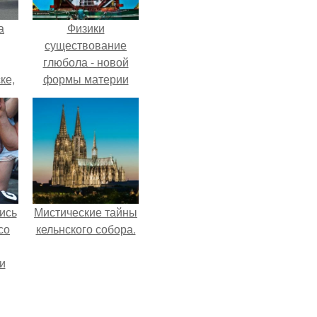
а
Физики
существование
глюбола - новой
ке,
формы материи
8
подтвердили.
ись
Мистические тайны
со
кельнского собора.
и
всё
о