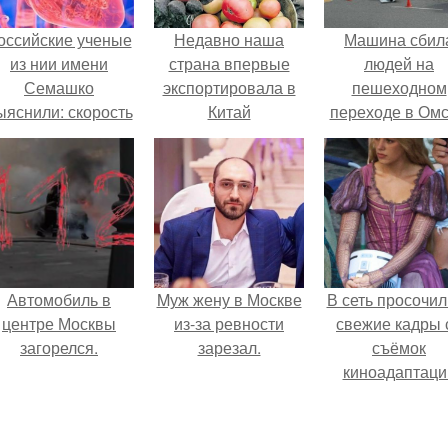
оссийские ученые
Недавно наша
Машина сбил
из нии имени
страна впервые
людей на
Семашко
экспортировала в
пешеходном
ыяснили: скорость
Китай
переходе в Омс
тарения напрямую
агропродукцию на 1
пострадали 
зависит от
млрд долларов за
человек.
остояния сосудов
месяц.
и работы сердца.
Автомобиль в
Mуж жену в Москве
В сеть просочил
центре Москвы
из-за ревности
свежие кадры 
загорелся.
зарезал.
съёмок
киноадаптаци
"Рапунцель", и 
внимание
моментальн