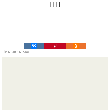
Читайте также
Наука Что это простыми словами. Что такое
антиматерия?