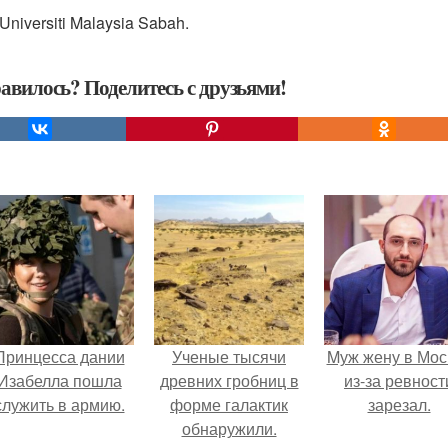
Universiti Malaysia Sabah.
авилось? Поделитесь с друзьями!
Принцесса дании
Ученые тысячи
Mуж жену в Мос
Изабелла пошла
древних гробниц в
из-за ревност
служить в армию.
форме галактик
зарезал.
обнаружили.