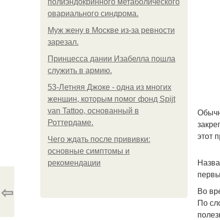
полиэндокринного метаболического
овариального синдрома.
Mуж жену в Москве из-за ревности
зарезал.
Принцесса дании Изабелла пошла
служить в армию.
53-Летняя Джоке - одна из многих
женщин, которым помог фонд Spijt
van Tattoo, основанный в
Обычн
Роттердаме.
закре
этот 
Чего ждать после прививки:
основные симптомы и
Назва
рекомендации
первы
⇦
Во вр
По сл
полез