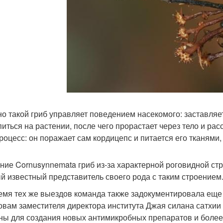
о такой гриб управляет поведением насекомого: заставляе
питься на растении, после чего прорастает через тело и ра
процесс: он поражает сам кордицепс и питается его тканями
ние Cornusynnemata гриб из-за характерной роговидной стр
й известный представитель своего рода с таким строением
емя тех же выездов команда также задокументировала еще
овам заместителя директора института Джая силана сатхии 
ны для создания новых антимикробных препаратов и более