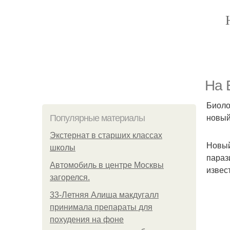
На 
Биоло
новый
Популярные материалы
Экстернат в старших классах
Новый
школы
параз
Автомобиль в центре Москвы
извес
загорелся.
33-Летняя Алиша макдугалл
принимала препараты для
похудения на фоне