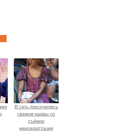
кве
В сеть просочились
и
свежие кадры со
съёмок
киноадаптации