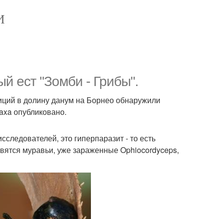
И
й ест "Зомби - Грибы".
иций в долину данум на Борнео обнаружили
taxa опубликовано.
следователей, это гиперпаразит - то есть
новятся муравьи, уже зараженные Ophiocordyceps,