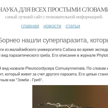
НАУКА ДЛЯ ВСЕХ ПРОСТЫМИ СЛОВАМ
самый лучший сайт c познавательной информацией.
главная
новости
статьи
Борнео нашли суперпаразита, которы
ги из малайзийского университета Сабаха во время экспед
 вид паразитического гриба. Его описание в журнале Phyto
 вид назвали Pleurocordyceps Cornusynnemata. По словам ис
ит, который живет за счет другого паразита. Его целью ста
тным как "Зомби - Гриб".