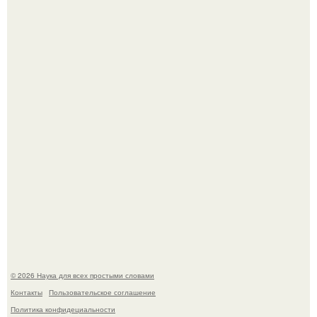
История земли: легенды о двух солнцах.
Пьяный мужчина детей из-за их национальности в
Набережных челнах избил.
© 2026 Наука для всех простыми словами
Контакты
Пользовательское соглашение
Политика конфидециальности