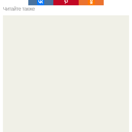
Читайте также
Полярная звезда, как найти на небе. Полярная звезда:
10 фактов о самой известной звезде ночного неба.
Машина сбила людей на пешеходном переходе в Омске,