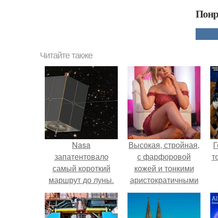
Понр
Читайте также
Nasa
Высокая, стройная,
Г
запатентовало
с фарфоровой
т
самый короткий
кожей и тонкими
маршрут до луны.
аристократичными
чертами, эль
выглядит так, будто
сошла с полотна