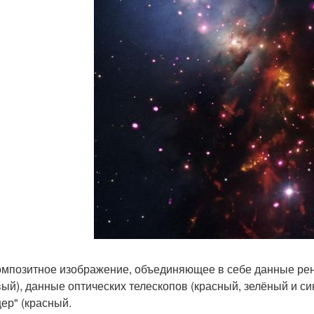
омпозитное изображение, объединяющее в себе данные рен
вый), данные оптических телескопов (красный, зелёный и с
цер" (красный.