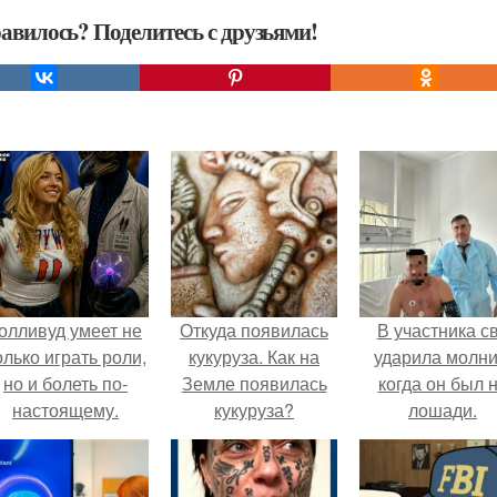
авилось? Поделитесь с друзьями!
олливуд умеет не
Откуда появилась
В участника с
олько играть роли,
кукуруза. Как на
ударила молни
но и болеть по-
Земле появилась
когда он был 
настоящему.
кукуруза?
лошади.