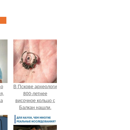
во
В Пскове археологи
я,
800-летнее
на
височное кольцо с
Балкан нашли.