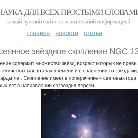
НАУКА ДЛЯ ВСЕХ ПРОСТЫМИ СЛОВАМ
самый лучший сайт c познавательной информацией.
главная
новости
статьи
сеянное звёздное скопление NGC 13
ение содержит множество звёзд, возраст которых не превы
номических масштабах времени и в сравнении со звёздами
арды лет. Скопление имеет в поперечнике 4 световых года 
вых лет в направлении созвездия персей.