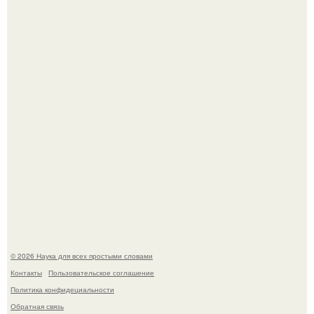
Автомобиль в центре Москвы загорелся.
Принцесса дании Изабелла пошла служить в армию.
© 2026 Наука для всех простыми словами
Контакты
Пользовательское соглашение
Политика конфидециальности
Обратная связь