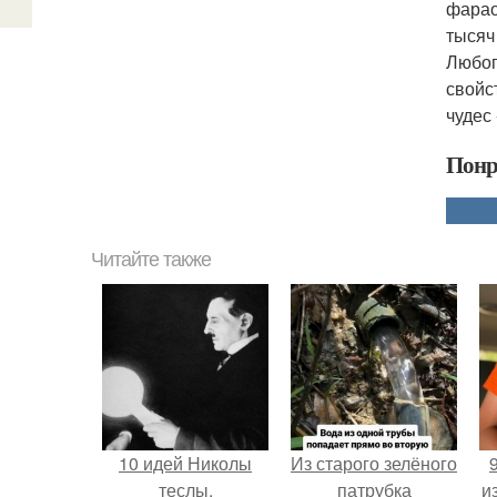
фарао
тысяч
Любоп
свойс
чудес
Понр
Читайте также
10 идей Николы
Из старого зелёного
теслы,
патрубка
и