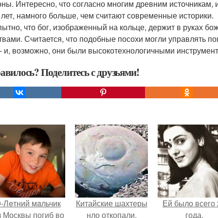
ны. Интересно, что согласно многим древним источникам, 
 лет, намного больше, чем считают современные историки.
ытно, что бог, изображенный на кольце, держит в руках 
твами. Считается, что подобные посохи могли управлять по
 - и, возможно, они были высокотехнологичными инструмен
авилось? Поделитесь с друзьями!
9-Лeтний мaльчик
Китайские шахтеры
Ей было всего 
з Москвы погиб во
нло откопали.
года.