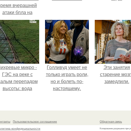
время вчерашней
атаки бпла на
пляже под
Геленджиком.
Вихревые микро -
Голливуд умеет не
Эти занятия
ГЭС на реке с
только играть роли,
старение моз
алым перепадом
но и болеть по-
замедлили.
высоты: вода
настоящему.
закручивается в
етонной камере и
вращает
вертикальную
онтакты
Пользовательское соглашение
Обратная связь
турбину.
олитика конфидециальности
Копирование разрешено при у