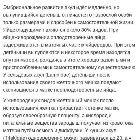
Эмбриональное развитие акул идёт медленно, но
вылупившийся детёныш отличается от взрослой особи
только размерами и способен к самостоятельной жизни.
Яйцекладущими являются около 30% видов. При
яйцеживорождении оплодотворённые яйца
задерживаются в маточных частях яйцеводов. При этом
детёныши вылупляются и некоторое время находятся
внутри матери, рождаясь в итоге хорошо развитыми и
приспособленными к самостоятельному существованию.
У сельдевых акул (Lamnidae) детёныши после
использования своего желточного мешка поедают
скопившиеся в матке неоплодотворённые яйца.
У живородящих видов желточный мешок после
использования желтка прирастает к стенке матки,
образуя своеобразную плаценту, а кислород и
питательные вещества зародыш получает из кровотока
матери путём осмоса и диффузии. У куньих акул
(Triakidae) одновременно может развиваться до 20, а у