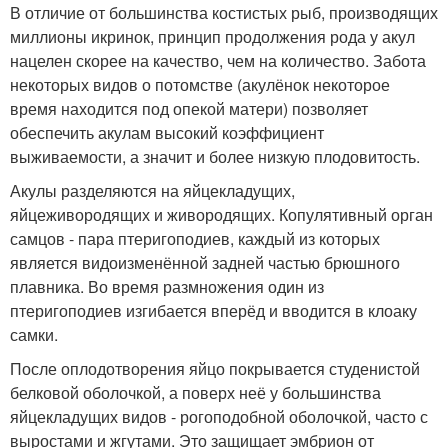
В отличие от большинства костистых рыб, производящих
миллионы икринок, принцип продолжения рода у акул
нацелен скорее на качество, чем на количество. Забота
некоторых видов о потомстве (акулёнок некоторое
время находится под опекой матери) позволяет
обеспечить акулам высокий коэффициент
выживаемости, а значит и более низкую плодовитость.
Акулы разделяются на яйцекладущих,
яйцеживородящих и живородящих. Копулятивный орган
самцов - пара птеригоподиев, каждый из которых
является видоизменённой задней частью брюшного
плавника. Во время размножения один из
птеригоподиев изгибается вперёд и вводится в клоаку
самки.
После оплодотворения яйцо покрывается студенистой
белковой оболочкой, а поверх неё у большинства
яйцекладущих видов - рогоподобной оболочкой, часто с
выростами и жгутами. Это защищает эмбрион от