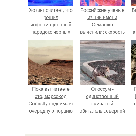
Хокинг считает, что
Российские ученые
В
решил
из нии имени
информационный
Семашко
парадокс черных
выяснили: скорость
а
дыр.
старения напрямую
зависит от
в
состояния сосудов
и работы сердца.
Пока вы читаете
Опоссум -
это, марсоход
единственный
Curiosity поднимает
сумчатый
очередную порцию
обитатель северной
красной пыли. 6.
америки.