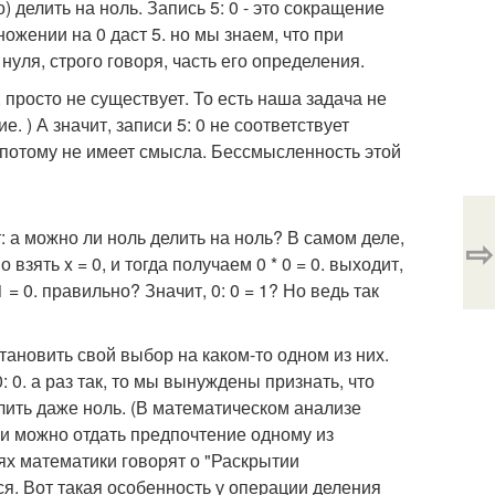
) делить на ноль. Запись 5: 0 - это сокращение
множении на 0 даст 5. но мы знаем, что при
нуля, строго говоря, часть его определения.
, просто не существует. То есть наша задача не
. ) А значит, записи 5: 0 не соответствует
 и потому не имеет смысла. Бессмысленность этой
 а можно ли ноль делить на ноль? В самом деле,
⇨
взять x = 0, и тогда получаем 0 * 0 = 0. выходит,
 = 0. правильно? Значит, 0: 0 = 1? Но ведь так
тановить свой выбор на каком-то одном из них.
: 0. а раз так, то мы вынуждены признать, что
елить даже ноль. (В математическом анализе
и можно отдать предпочтение одному из
аях математики говорят о "Раскрытии
ся. Вот такая особенность у операции деления