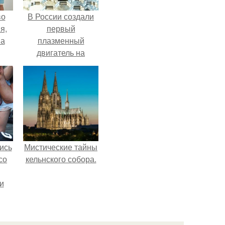
во
В России создали
я,
первый
на
плазменный
двигатель на
криптоне.
ись
Мистические тайны
со
кельнского собора.
и
всё
о