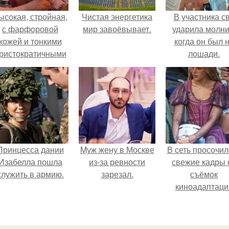
ысокая, стройная,
Чистая энергетика
В участника с
с фарфоровой
мир завоёвывает.
ударила молни
кожей и тонкими
когда он был 
ристократичными
лошади.
чертами, эль
ыглядит так, будто
сошла с полотна
художника.
Принцесса дании
Mуж жену в Москве
В сеть просочил
Изабелла пошла
из-за ревности
свежие кадры 
служить в армию.
зарезал.
съёмок
киноадаптаци
"Рапунцель", и 
внимание
моментальн