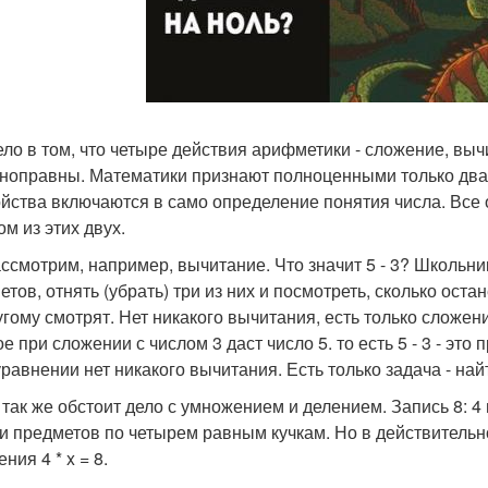
ело в том, что четыре действия арифметики - сложение, выч
ноправны. Математики признают полноценными только два и
ойства включаются в само определение понятия числа. Все
м из этих двух.
ссмотрим, например, вычитание. Что значит 5 - 3? Школьник 
етов, отнять (убрать) три из них и посмотреть, сколько оста
угому смотрят. Нет никакого вычитания, есть только сложение
е при сложении с числом 3 даст число 5. то есть 5 - 3 - это
уравнении нет никакого вычитания. Есть только задача - на
 так же обстоит дело с умножением и делением. Запись 8: 4
и предметов по четырем равным кучкам. Но в действительн
ния 4 * x = 8.