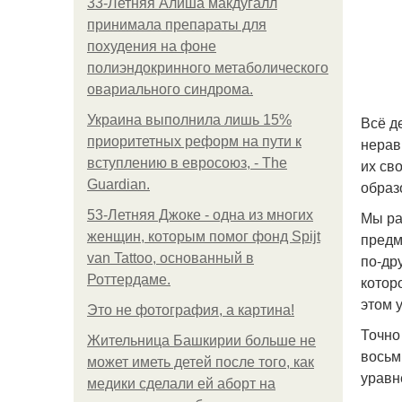
33-Летняя Алиша макдугалл
принимала препараты для
похудения на фоне
полиэндокринного метаболического
овариального синдрома.
Украина выполнила лишь 15%
Всё д
приоритетных реформ на пути к
нерав
вступлению в евросоюз, - The
их св
Guardian.
образо
53-Летняя Джоке - одна из многих
Мы ра
женщин, которым помог фонд Spijt
предм
van Tattoo, основанный в
по-др
Роттердаме.
которо
этом 
Это не фотография, а картина!
Точно
Жительница Башкирии больше не
восьм
может иметь детей после того, как
уравне
медики сделали ей аборт на