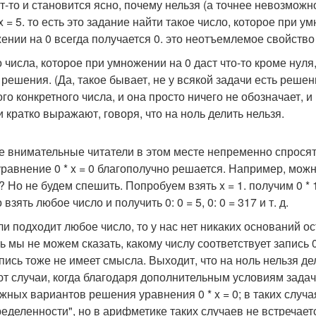
т-то и становится ясно, почему нельзя (а точнее невозможно
 x = 5. то есть это задание найти такое число, которое при у
ении на 0 всегда получается 0. это неотъемлемое свойство 
о числа, которое при умножении на 0 даст что-то кроме нуля
решения. (Да, такое бывает, не у всякой задачи есть решение
ого конкретного числа, и она просто ничего не обозначает,
и кратко выражают, говоря, что на ноль делить нельзя.
 внимательные читатели в этом месте непременно спросят:
равнение 0 * x = 0 благополучно решается. Например, можно 
? Но не будем спешить. Попробуем взять x = 1. получим 0 * 1
взять любое число и получить 0: 0 = 5, 0: 0 = 317 и т. д.
ли подходит любое число, то у нас нет никаких оснований ос
ь мы не можем сказать, какому числу соответствует запись 0
апись тоже не имеет смысла. Выходит, что на ноль нельзя д
т случаи, когда благодаря дополнительным условиям задач
жных вариантов решения уравнения 0 * x = 0; в таких случ
еделенности", но в арифметике таких случаев не встречает