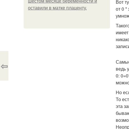
шестом месяце беременности и
Вот ту
оставили в матке плаценту.
от 0 *
умнож
Таког
имеет 
никак
запис
Самые
⇦
ведь у
0: 0=0
можно 
Но ес
То ест
эта з
бываю
возмо
Неопр