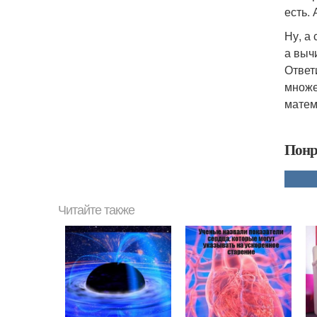
есть.
Ну, а
а выч
Ответ
множе
матем
Понр
Читайте также