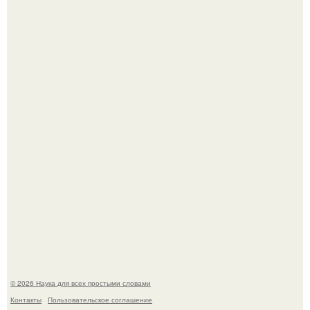
Mуж жену в Москве из-за ревности зарезал.
53-Летняя Джоке - одна из многих женщин, которым
помог фонд Spijt van Tattoo, основанный в Роттердаме.
© 2026 Наука для всех простыми словами
Контакты
Пользовательское соглашение