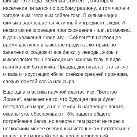
фильм 1973 года "Зеленый Сойлент", в котором
население питается по особому рациону, в том числе и
загадочным "зеленым сойлентом". В кульминации
фильма раскрывается истинный ингредиент: люди. И
несмотря на зловещее происхождение - или, возможно,
в дань уважения к фильму - "Сойлент" в настоящее
время доступен в качестве продукта, который, по
заявлению, содержит все белки, углеводы, жиры и
микроэлементы, необходимые нашему телу, в виде
напитка или батончика. Правда, достигается это за счет
отказа от хрустящих яблок, стейков средней прожарки,
свежих ломтей хлеба или сыра.
Еще одна классика научной фантастики, "Бегство
Логана", намекает на то, что будущая пища будет
поступать из моря, а не с земли. В настоящее время
океаны уже обеспечивают 16% нашего общего
потребления белка, но вместе с тем растет интерес к
нескольким менее очевидным источникам питательных
веществ из морской среды вроде водорослей.