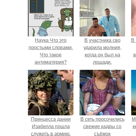
Наука Что это
В участника сво
В
простыми словами.
ударила молния,
Что такое
когда он был на
в
антиматерия?
лошади.
Принцесса дании
В сеть просочились
М
Изабелла пошла
свежие кадры со
к
служить в армию.
съёмок