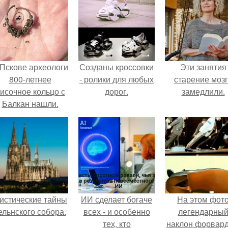
 Пскове археологи
Созданы кроссовки
Эти занятия
800-летнее
- ролики для любых
старение моз
исочное кольцо с
дорог.
замедлили.
Балкан нашли.
истические тайны
ИИ сделает богаче
На этом фот
ельнского собора.
всех - и особенно
легендарны
тех, кто
наклон форвард