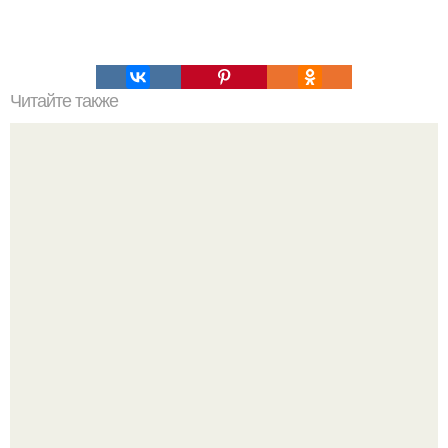
Читайте также
Серия фотографий шестисотого мерседеса 1966-го
года, доработанного французским ателье Анри шапрон.