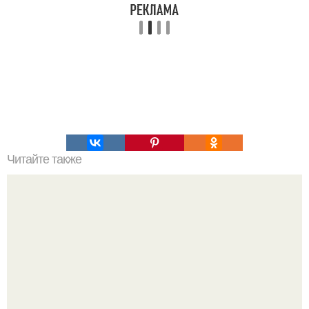
Читайте также
Механизм Уатта. Механизм джеймса Уатта.