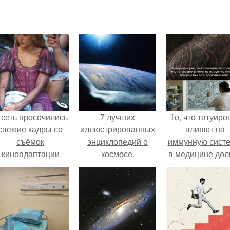
 сеть просочились
7 лучших
То, что татуиро
свежие кадры со
иллюстрированных
влияют на
съёмок
энциклопедий о
иммунную систе
киноадаптации
космосе.
в медицине дол
Рапунцель", и всё
время
внимание
рассматривало
моментально
лишь как гипоте
оказалось
риковано к Тиган
крофт.