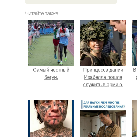
Читайте также
Cамый честный
Принцесса дании
В
бегун.
Изабелла пошла
служить в армию.
"
п