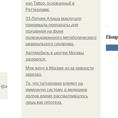
van Tattoo, основанный в
Роттердаме.
33-Летняя Алиша макдугалл
.
принимала препараты для
похудения на фоне
Понр
полиэндокринного метаболического
овариального синдрома.
Автомобиль в центре Москвы
загорелся.
Mуж жену в Москве из-за ревности
зарезал.
⇦
То, что татуировки влияют на
иммунную систему, в медицине
долгое время рассматривалось
лишь как гипотеза.