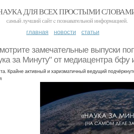
НАУКА ДЛЯ ВСЕХ ПРОСТЫМИ СЛОВАМ
самый лучший сайт c познавательной информацией.
главная
новости
статьи
мотрите замечательные выпуски поп
ука за Минуту" от медиацентра бфу 
нта. Крайне активный и харизматичный ведущий подчёркнут
я