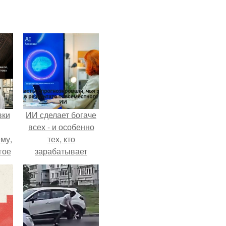
вки
ИИ сделает богаче
всех - и особенно
му,
тех, кто
гое
зарабатывает
меньше всего.
сь
за.