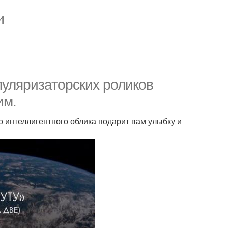
И
уляризаторских роликов
им.
о интеллигентного облика подарит вам улыбку и