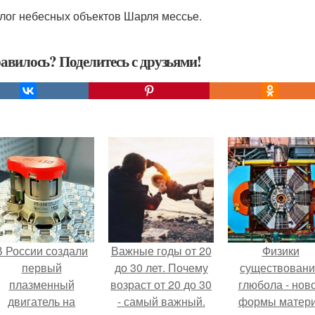
алог небесных объектов Шарля мессье.
авилось? Поделитесь с друзьями!
В России создали
Важные годы от 20
Физики
первый
до 30 лет. Почему
существован
плазменный
возраст от 20 до 30
глюбола - нов
двигатель на
- самый важный.
формы матер