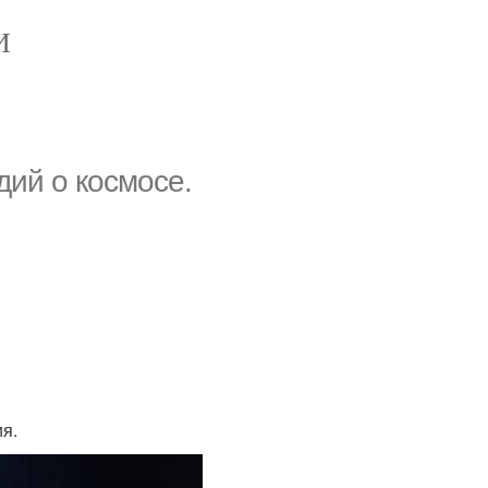
И
ий о космосе.
я.