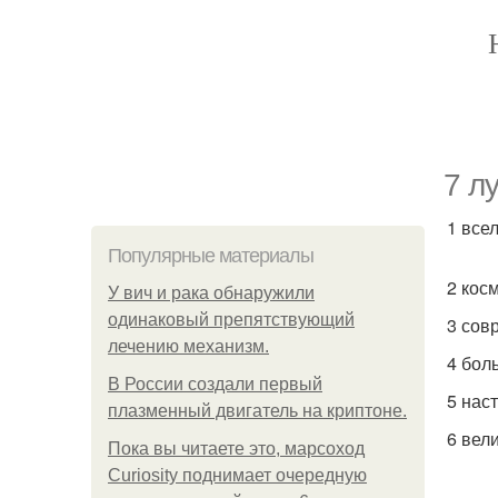
7 л
1 все
Популярные материалы
2 кос
У вич и рака обнаружили
одинаковый препятствующий
3 сов
лечению механизм.
4 бол
В России создали первый
5 нас
плазменный двигатель на криптоне.
6 вел
Пока вы читаете это, марсоход
Curiosity поднимает очередную