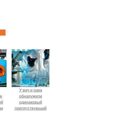
У вич и рака
ие
обнаружили
ой
одинаковый
ии
препятствующий