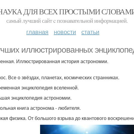
НАУКА ДЛЯ ВСЕХ ПРОСТЫМИ СЛОВАМ
самый лучший сайт c познавательной информацией.
главная
новости
статьи
учших иллюстрированных энциклопед
ленная. Иллюстрированная история астрономии.
мос. Все о звёздах, планетах, космических странниках.
ременная энциклопедия вселенной.
ьшая энциклопедия астрономии.
тольная книга астронома - любителя.
икая физика. От большого взрыва до квантового воскрешени