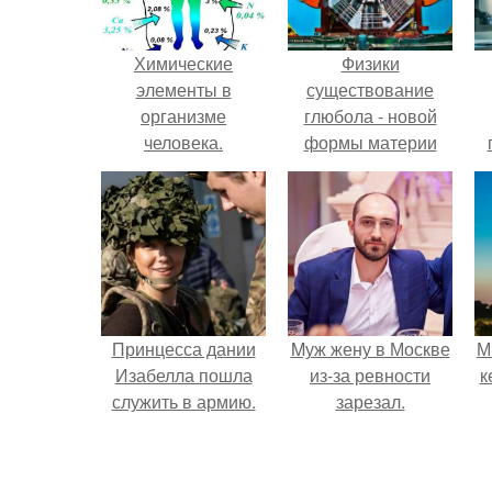
Химические
Физики
элементы в
существование
организме
глюбола - новой
человека.
формы материи
подтвердили.
л
Принцесса дании
Mуж жену в Москве
М
Изабелла пошла
из-за ревности
к
служить в армию.
зарезал.