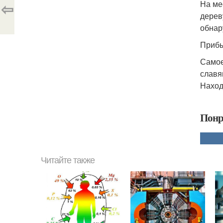
⇦
На ме
дерев
обнар
Прибы
Самое
славя
Наход
Понр
Читайте также