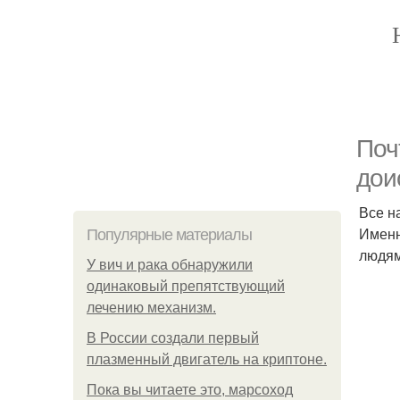
Поч
дои
Все н
Именн
Популярные материалы
людям
У вич и рака обнаружили
одинаковый препятствующий
лечению механизм.
В России создали первый
плазменный двигатель на криптоне.
Пока вы читаете это, марсоход