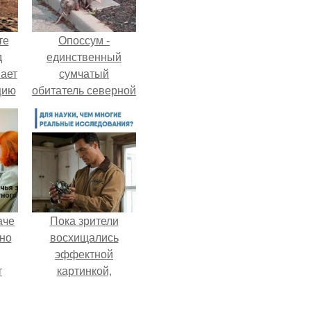
те
Опоссум -
д
единственный
мает
сумчатый
цию
обитатель северной
6.
америки.
аче
Пока зрители
нно
восхищались
эффектной
т
картинкой,
.
создатели фильма
фактически