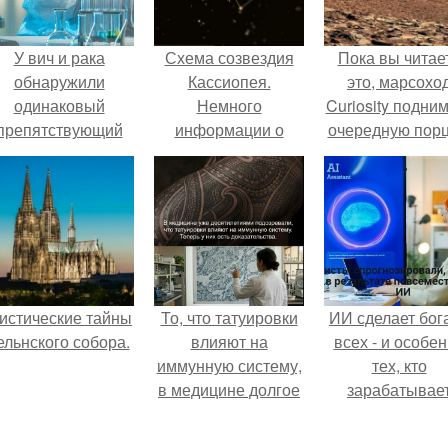
У вич и рака
Схема созвездия
Пока вы читае
обнаружили
Кассиопея.
это, марсохо
одинаковый
Немного
Curiosity подни
препятствующий
информации о
очередную пор
ечению механизм.
созвездии
красной пыли. 
"Кассиопея".
истические тайны
То, что татуировки
ИИ сделает бог
ельнского собора.
влияют на
всех - и особе
иммунную систему,
тех, кто
в медицине долгое
зарабатывае
время
меньше всего
рассматривалось