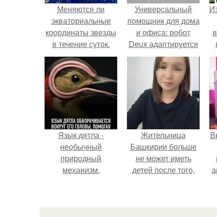
Меняются ли
Универсальный
Из
экваториальные
помощник для дома
координаты звезды
и офиса: робот
в
в течение суток.
Deux адаптируется
Определение
к разным задачам.
географических
о
координат по
звездам.
Язык дятла -
Жительница
В
необычный
Башкирии больше
природный
не может иметь
механизм.
детей после того,
а
как медики сделали
ей аборт на шестом
в
месяце
беременности и