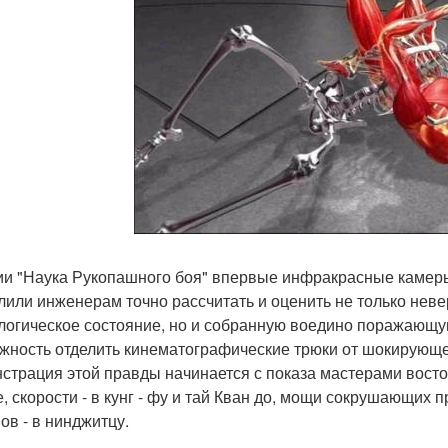
ии "Наука Рукопашного боя" впервые инфракрасные каме
лили инженерам точно рассчитать и оценить не только нев
логическое состояние, но и собранную воедино поражающую
жность отделить кинематографические трюки от шокирующе
страция этой правды начинается с показа мастерами восточ
е, скорости - в кунг - фу и тай Кван до, мощи сокрушающих 
ов - в нинджитцу.