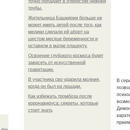
точно попадает в отверстие нижней
трубы.
Жительница Башкирии больше не
может иметь детей после того, как
медики сделали ей аборт на
шестом месяце беременности и
оставили в матке плаценту.
Освоение глубокого космоса будет
зависеть от искусственной
гравитации.
В участника сво ударила молния,
В сер
когда он был на лошади.
позво
психо
Как избежать тромбоза после
возмо
коронавируса: секреты, которые
Демон
стоит знать
карат
прием
⇦