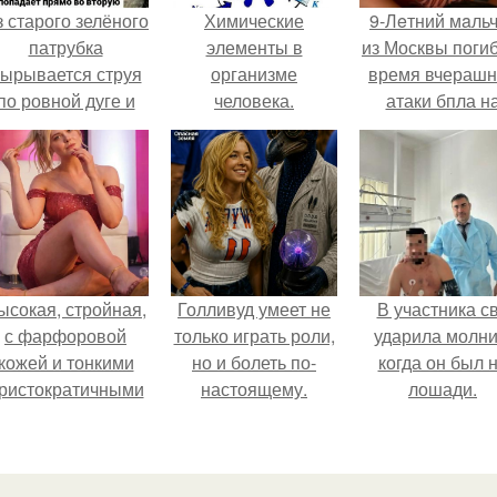
 старого зелёного
Химические
9-Лeтний мaль
патрубка
элементы в
из Москвы погиб
ырывается струя
организме
время вчераш
по ровной дуге и
человека.
атаки бпла н
точно попадает в
пляже под
тверстие нижней
Геленджиком
трубы.
ысокая, стройная,
Голливуд умеет не
В участника с
с фарфоровой
только играть роли,
ударила молни
кожей и тонкими
но и болеть по-
когда он был 
ристократичными
настоящему.
лошади.
чертами, эль
ыглядит так, будто
сошла с полотна
художника.