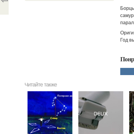
Борцы
самур
парал
Ориги
Год вы
Понр
Читайте также