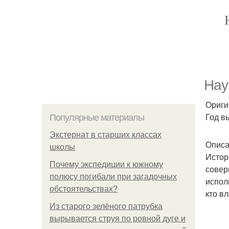
Нау
Ориги
Год вы
Популярные материалы
Экстернат в старших классах
Описа
школы
Истор
Почему экспедиции к южному
совер
полюсу погибали при загадочных
испол
обстоятельствах?
кто в
Из старого зелёного патрубка
вырывается струя по ровной дуге и