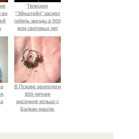
чик
Телескоп
 во
"Эйнштейн" заснял
ней
гибель звезды в 500
а
млн световых лет
от земли.
.
во
В Пскове археологи
я,
800-летнее
на
височное кольцо с
Балкан нашли.