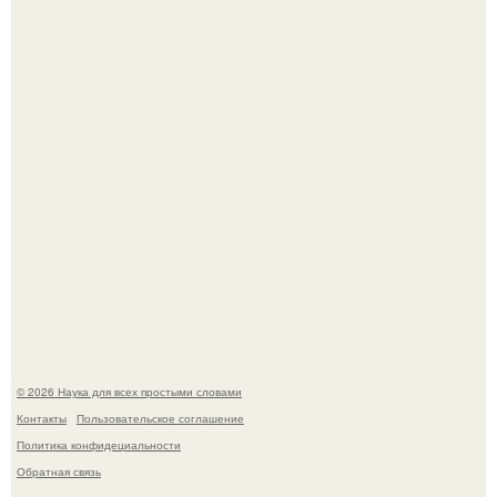
ИИ сделает богаче всех - и особенно тех, кто
зарабатывает меньше всего.
53-Летняя Джоке - одна из многих женщин, которым
помог фонд Spijt van Tattoo, основанный в Роттердаме.
© 2026 Наука для всех простыми словами
Контакты
Пользовательское соглашение
Политика конфидециальности
Обратная связь