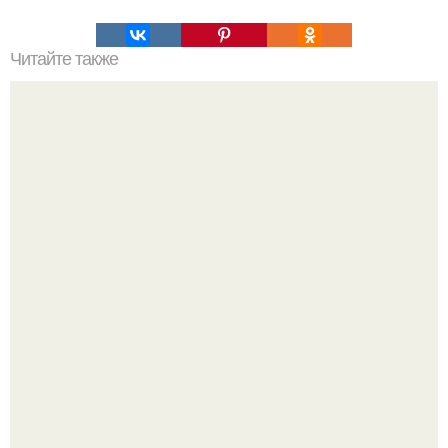
Читайте также
Самые страшные казни древнего мира (18 ).
Эти занятия старение мозга замедлили.