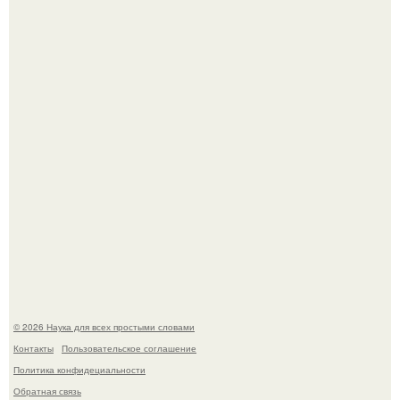
В сеть просочились свежие кадры со съёмок
киноадаптации "Рапунцель", и всё внимание
моментально оказалось приковано к Тиган крофт.
Мистические тайны кельнского собора.
© 2026 Наука для всех простыми словами
Контакты
Пользовательское соглашение
Политика конфидециальности
Обратная связь