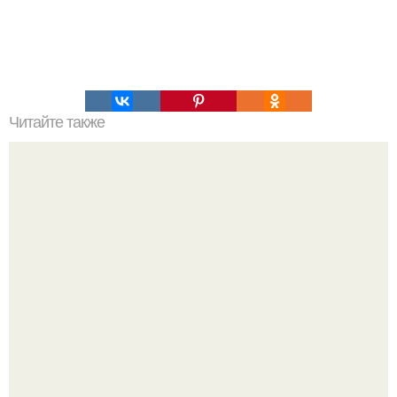
Читайте также
Вылечился ли кто ни будь от коронавируса. Как себя
чувствуют те, кто вылечился от коронавируса