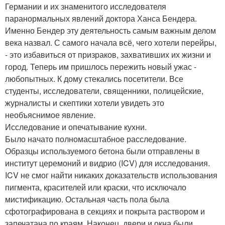
Германии и их знаменитого исследователя
паранормальных явлений доктора Ханса Бендера.
Именно Бендер эту деятельность самым важным делом
века назвал. С самого начала всё, чего хотели перейры,
- это избавиться от призраков, захвативших их жизни и
город. Теперь им пришлось пережить новый ужас -
любопытных. К дому стекались посетители. Все
студенты, исследователи, священники, полицейские,
журналисты и скептики хотели увидеть это
необъяснимое явление.
Исследование и опечатывание кухни.
Было начато полномасштабное расследование.
Образцы используемого бетона были отправлены в
институт церемоний и видрио (ICV) для исследования.
ICV не смог найти никаких доказательств использования
пигмента, красителей или краски, что исключало
мистификацию. Остальная часть пола была
сфотографирована в секциях и покрыта раствором и
запечатана по краям. Наконец, двери и окна были