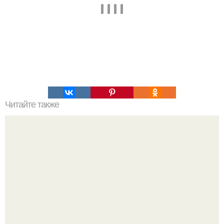
Читайте также
Этот водитель школьного автобуса тщательно
расспросил своих пассажиров о том, что они хотели бы
получить в качестве подарков на рождество.