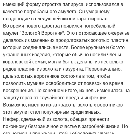
имеющий форму отростка папируса, использовался в
качестве погребального амулета. Он умершему
плодородие в следующей жизни гарантировал.
Во время нового царства появился погребальный
амулет "Золотой Воротник". Это потрясающее ожерелье
делалось из маленьких продолговатых золотых пластин,
которые соединялись вместе. Более крупные и богато
украшенных изделия, которые обычно носили члены
королевской семьи, могли быть сделаны из несколько
рядов пластин из золота и лазурита. Первоначально,
цель золотых воротников состояла в том, чтобы
позволить мумиям освободиться от повязок во время
воскрешения. Но конечном итоге, их цель изменилась на
защиту горла от случайного вреда и инфекции.
Возможно, именно из-за красоты золотых воротников
этот амулет стал популярным среди живых.
Нефер, сделанный из золота, обещал принести
покойному безграничное счастье в загробной жизни. Но
его носили и при жизни, чтобы обеспечить удачу и