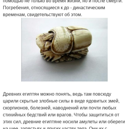
помощью не только во время жизни, но и после смерти.
Погребения, относящиеся к до - династическим
временам, свидетельствуют об этом.
Древних египтян можно понять, ведь там повсюду
царили скрытые злобные силы в виде ядовитых змей,
скорпионов, болезней, наводнений или почти любых
стихийных бедствий или врагов. Чтобы защититься от
этих сил, древние египтяне носили амулеты или обереги
на шее, запястьях и других частях тела. Они их с