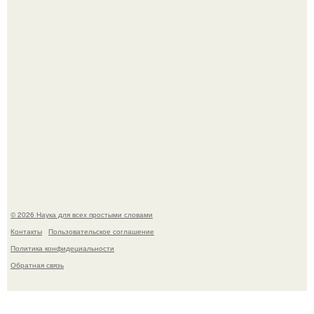
53-Летняя Джоке - одна из многих женщин, которым
помог фонд Spijt van Tattoo, основанный в Роттердаме.
© 2026 Наука для всех простыми словами
Контакты
Пользовательское соглашение
Политика конфидециальности
Обратная связь