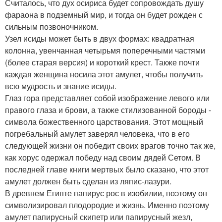
Считалось, что дух осириса будет сопровождать душу
фараона в подземный мир, и тогда он будет рожден с
сильным позвоночником.
Узел исиды может быть в двух формах: квадратная
колонна, увенчанная четырьмя поперечными частями
(более старая версия) и короткий крест. Также почти
каждая женщина носила этот амулет, чтобы получить
всю мудрость и знание исиды.
Глаз гора представляет собой изображение левого или
правого глаза и брови, а также стилизованной бороды -
символа божественного царствования. Этот мощный
погребальный амулет заверял человека, что в его
следующей жизни он победит своих врагов точно так же,
как хорус одержал победу над своим дядей Сетом. В
последней главе книги мертвых было сказано, что этот
амулет должен быть сделан из ляпис-лазури.
В древнем Египте папирус рос в изобилии, поэтому он
символизировал плодородие и жизнь. Именно поэтому
амулет папирусный скипетр или папирусный жезл,